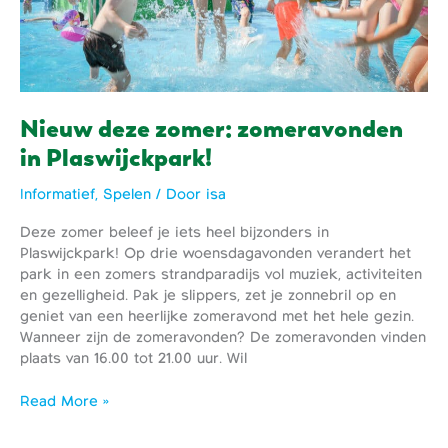
Nieuw deze zomer: zomeravonden
in Plaswijckpark!
Informatief
,
Spelen
/ Door
isa
Deze zomer beleef je iets heel bijzonders in
Plaswijckpark! Op drie woensdagavonden verandert het
park in een zomers strandparadijs vol muziek, activiteiten
en gezelligheid. Pak je slippers, zet je zonnebril op en
geniet van een heerlijke zomeravond met het hele gezin.
Wanneer zijn de zomeravonden? De zomeravonden vinden
plaats van 16.00 tot 21.00 uur. Wil
Nieuw
Read More »
deze
zomer: