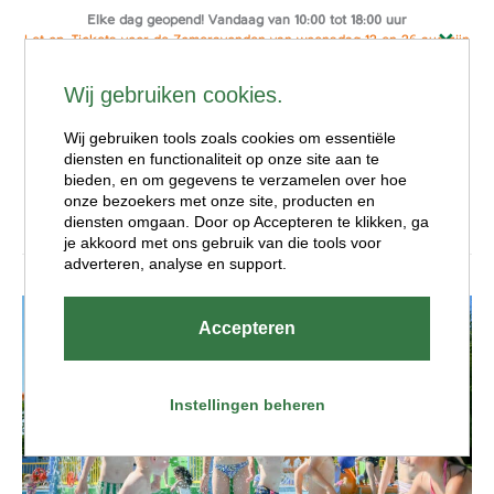
Elke dag geopend! Vandaag van 10:00 tot 18:00 uur
Let op: Tickets voor de Zomeravonden van woensdag 12 en 26 aug zijn
alleen online te koop
Reserveer hier je ticket
Wij gebruiken cookies.
Ga
Menu
naar
Wij gebruiken tools zoals cookies om essentiële
de
diensten en functionaliteit op onze site aan te
Spelen
inhoud
bieden, en om gegevens te verzamelen over hoe
onze bezoekers met onze site, producten en
diensten omgaan. Door op Accepteren te klikken, ga
je akkoord met ons gebruik van die tools voor
adverteren, analyse en support.
Accepteren
Instellingen beheren