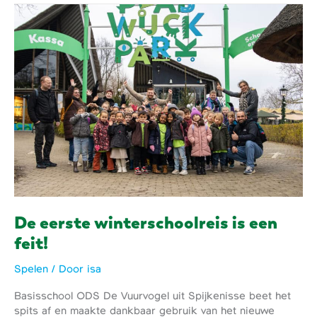
zomeravonden
in
Plaswijckpark!
De eerste winterschoolreis is een
feit!
Spelen
/ Door
isa
Basisschool ODS De Vuurvogel uit Spijkenisse beet het
spits af en maakte dankbaar gebruik van het nieuwe