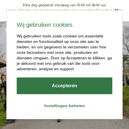
Elke dag geopend! Vandaag van 10:00 tot 18:00 uur
Let op: Tickets voor de Zomeravonden van woensdag 12 en 26 aug zijn
alleen online te koop
Wij gebruiken cookies.
Ga
Menu
naar
Wij gebruiken tools zoals cookies om essentiële
de
diensten en functionaliteit op onze site aan te
inhoud
bieden, en om gegevens te verzamelen over hoe
onze bezoekers met onze site, producten en
diensten omgaan. Door op Accepteren te klikken, ga
je akkoord met ons gebruik van die tools voor
adverteren, analyse en support.
Evenementen
Accepteren
en activiteiten
Instellingen beheren