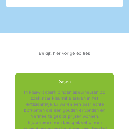
Bekijk hier vorige edities
Pasen
In Plaswijckpark gingen speurneuzen op
zoek naar kleurrijke eieren in het
lentezonnetje. Er waren een paar echte
bofkonten die een gouden ei vonden en
hiermee te gekke prijzen wonnen.
Bijvoorbeeld een kadopakket óf een
pannenkoekenfeestje óf een ravotfeestje!