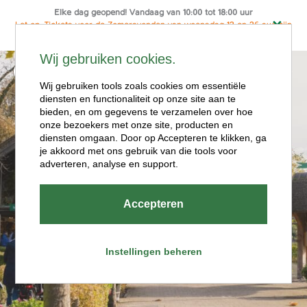
Elke dag geopend! Vandaag van 10:00 tot 18:00 uur
Let op: Tickets voor de Zomeravonden van woensdag 12 en 26 aug zijn
alleen online te koop
Ga
Wij gebruiken cookies.
naar
Menu
de
Wij gebruiken tools zoals cookies om essentiële
diensten en functionaliteit op onze site aan te
inhoud
bieden, en om gegevens te verzamelen over hoe
onze bezoekers met onze site, producten en
diensten omgaan. Door op Accepteren te klikken, ga
je akkoord met ons gebruik van die tools voor
adverteren, analyse en support.
Openingstijde
Accepteren
n
Instellingen beheren