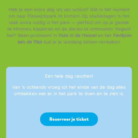
Heb je een extra dag vrij van school? Dat is hét moment
om naar Plaswijckpark te komen! Op studiedagen is het
vaak extra rustig in het park — perfect om op je gemak
te klimmen, klauteren en de dieren te ontmoeten. Regent
het? Geen probleem! In
Huis in de Heuvel
en het
Paviljoen
aan de Plas
kun je je úrenlang binnen vermaken.
Een hele dag ravotten!
Van ’s ochtends vroeg tot het einde van de dag alles
ontdekken wat er in het park te doen en te zien is.
Reserveer je ticket