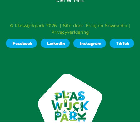
Dier en Park
© Plaswijckpark 2026 | Site door:
Fraaj
en
Sowmedia
|
Privacyverklaring
Facebook
LinkedIn
Instagram
TikTok