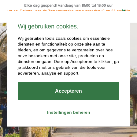
Elke dag geopend! Vandaag van 10:00 tot 18:00 uur
Let op: Tickets voor de Zomeravonden van woensdag 12 en 26 aug zijn
alleen online te koop
Ga
Wij gebruiken cookies.
naar
Menu
de
Wij gebruiken tools zoals cookies om essentiële
diensten en functionaliteit op onze site aan te
inhoud
bieden, en om gegevens te verzamelen over hoe
onze bezoekers met onze site, producten en
diensten omgaan. Door op Accepteren te klikken, ga
je akkoord met ons gebruik van die tools voor
adverteren, analyse en support.
Openingstijde
Accepteren
n
Instellingen beheren