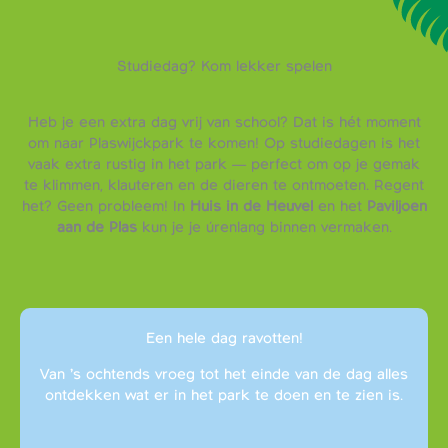
Studiedag? Kom lekker spelen
Heb je een extra dag vrij van school? Dat is hét moment
om naar Plaswijckpark te komen! Op studiedagen is het
vaak extra rustig in het park — perfect om op je gemak
te klimmen, klauteren en de dieren te ontmoeten. Regent
het? Geen probleem! In
Huis in de Heuvel
en het
Paviljoen
aan de Plas
kun je je úrenlang binnen vermaken.
Een hele dag ravotten!
Van ’s ochtends vroeg tot het einde van de dag alles
ontdekken wat er in het park te doen en te zien is.