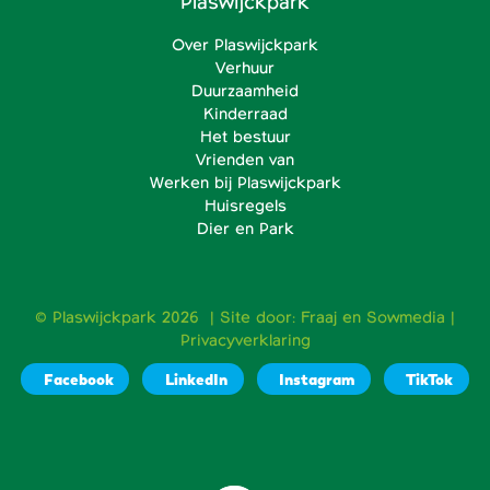
Plaswijckpark
Over Plaswijckpark
Verhuur
Duurzaamheid
Kinderraad
Het bestuur
Vrienden van
Werken bij Plaswijckpark
Huisregels
Dier en Park
© Plaswijckpark 2026 | Site door:
Fraaj
en
Sowmedia
|
Privacyverklaring
Facebook
LinkedIn
Instagram
TikTok