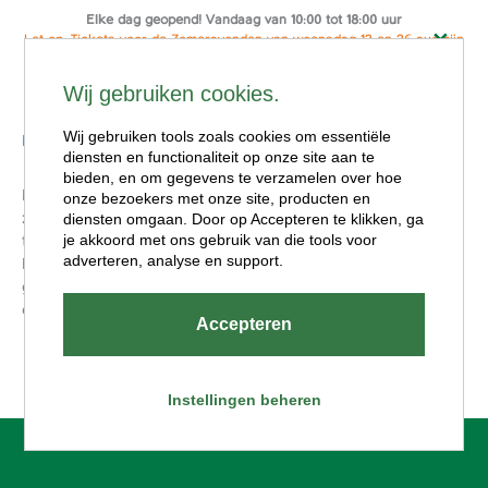
Elke dag geopend! Vandaag van 10:00 tot 18:00 uur
Let op: Tickets voor de Zomeravonden van woensdag 12 en 26 aug zijn
Reserveer hier je ticket
alleen online te koop
Boemeltrein
Ga
Wij gebruiken cookies.
naar
Menu
de
Wij gebruiken tools zoals cookies om essentiële
Door
isa
/
7 juli 2023
diensten en functionaliteit op onze site aan te
inhoud
bieden, en om gegevens te verzamelen over hoe
Door het hele park in een 100% elektrische trein! Lekker
onze bezoekers met onze site, producten en
zitten en uit het raam kijken. Terwijl je door Dierenwijck
diensten omgaan. Door op Accepteren te klikken, ga
je akkoord met ons gebruik van die tools voor
tuft bekijk je rennende nandoe’s en springende wallaby’s.
adverteren, analyse en support.
Rij door Speelwijck langs de verkeerstuin en vang een
glimp op van Wandelwijck. Helemaal bijgekomen en klaar
om er weer keihard tegenaan te gaan.
Accepteren
Instellingen beheren