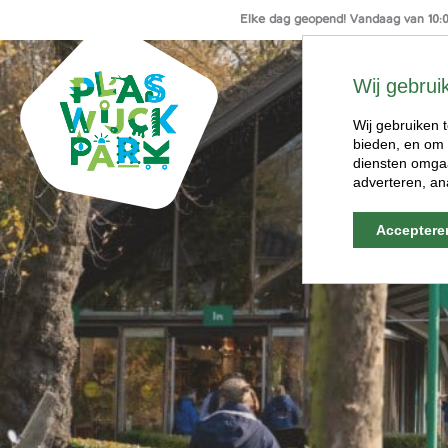
Elke dag geopend! Vandaag van 10:00
Ga
naar
Wij gebrui
de
inhoud
Wij gebruiken t
bieden, en om 
diensten omgaa
adverteren, an
Acceptere