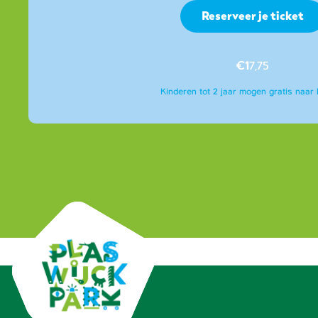
Reserveer je ticket
€1
7,75
Kinderen tot 2 jaar mogen gratis naar 