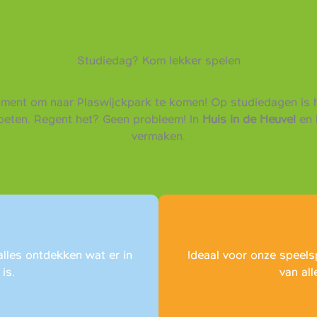
Studiedag? Kom lekker spelen
oment om naar Plaswijckpark te komen! Op studiedagen is h
moeten. Regent het? Geen probleem! In
Huis in de Heuvel
en 
vermaken.
alles ontdekken wat er in
Ideaal voor onze speels
is.
van all