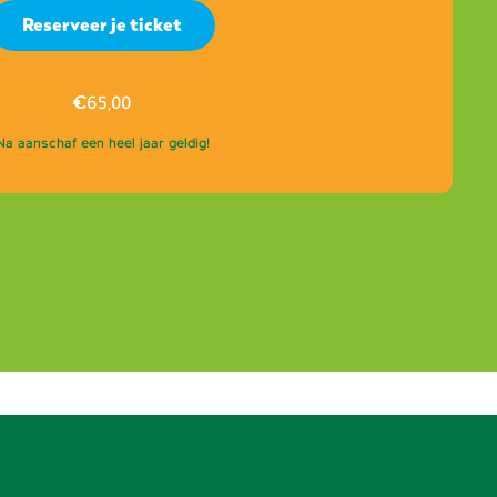
Reserveer je ticket
€
65,00
Na aanschaf een heel jaar geldig!