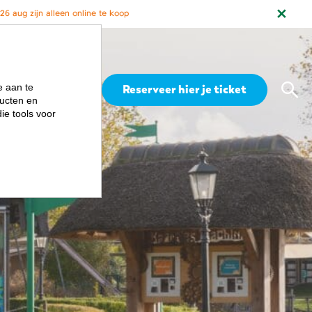
6 aug zijn alleen online te koop
Zoe
e aan te
Menu
Reserveer hier je ticket
ucten en
ie tools voor