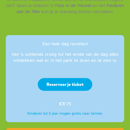
het? Geen probleem! In
Huis in de Heuvel
en het
Paviljoen
aan de Plas
kun je je úrenlang binnen vermaken.
Een hele dag ravotten!
Van ’s ochtends vroeg tot het einde van de dag alles
ontdekken wat er in het park te doen en te zien is.
Reserveer je ticket
€1
7,75
Kinderen tot 2 jaar mogen gratis naar binnen.