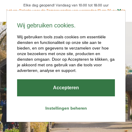
Elke dag geopend! Vandaag van 10:00 tot 18:00 uur
Let op: Tickets voor de Zomeravonden van woensdag 12 en 26 aug zijn
alleen online te koop
Ga
Wij gebruiken cookies.
naar
Menu
de
Wij gebruiken tools zoals cookies om essentiële
diensten en functionaliteit op onze site aan te
inhoud
bieden, en om gegevens te verzamelen over hoe
onze bezoekers met onze site, producten en
diensten omgaan. Door op Accepteren te klikken, ga
je akkoord met ons gebruik van die tools voor
adverteren, analyse en support.
Openingstijde
Accepteren
n
Instellingen beheren