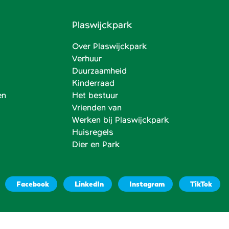
Plaswijckpark
Over Plaswijckpark
Verhuur
Duurzaamheid
Kinderraad
en
Het bestuur
Vrienden van
Werken bij Plaswijckpark
Huisregels
Dier en Park
Facebook
LinkedIn
Instagram
TikTok