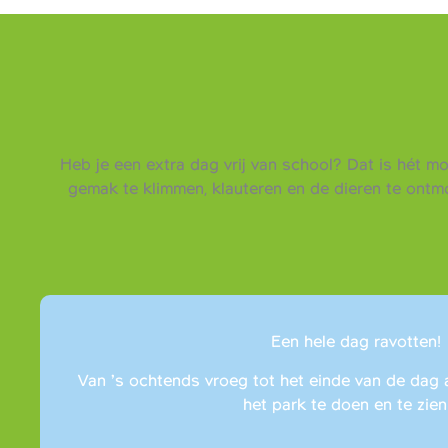
Heb je een extra dag vrij van school? Dat is hét m
gemak te klimmen, klauteren en de dieren te ont
Een hele dag ravotten!
Van ’s ochtends vroeg tot het einde van de dag 
het park te doen en te zien 