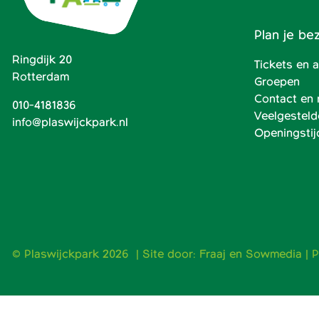
Plan je be
Ringdijk 20
Tickets en
Rotterdam
Groepen
Contact en 
010-4181836
Veelgesteld
info@plaswijckpark.nl
Openingstij
© Plaswijckpark 2026 | Site door:
Fraaj
en
Sowmedia
|
P