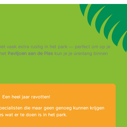
et vaak extra rustig in het park — perfect om op je
het
Paviljoen aan de Plas
kun je je úrenlang binnen
Een heel jaar ravotten!
pecialisten die maar geen genoeg kunnen krijgen
es wat er te doen is in het park.