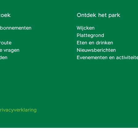
zoek
Ontdek het park
 abonnementen
Wijcken
Plattegrond
route
Eten en drinken
e vragen
Nieuwsberichten
den
Evenementen en activiteit
rivacyverklaring