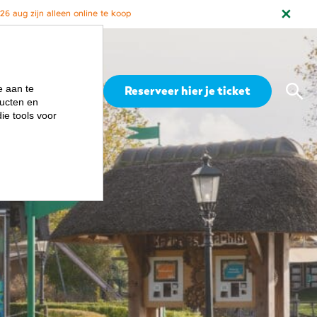
6 aug zijn alleen online te koop
Zoe
e aan te
Menu
Reserveer hier je ticket
ucten en
ie tools voor