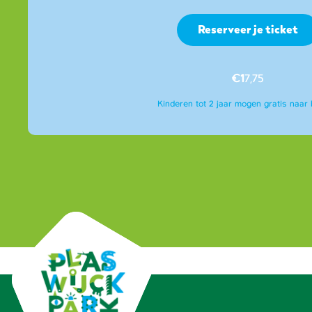
Reserveer je ticket
€1
7,75
Kinderen tot 2 jaar mogen gratis naar 