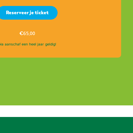
Reserveer je ticket
€
65,00
Na aanschaf een heel jaar geldig!