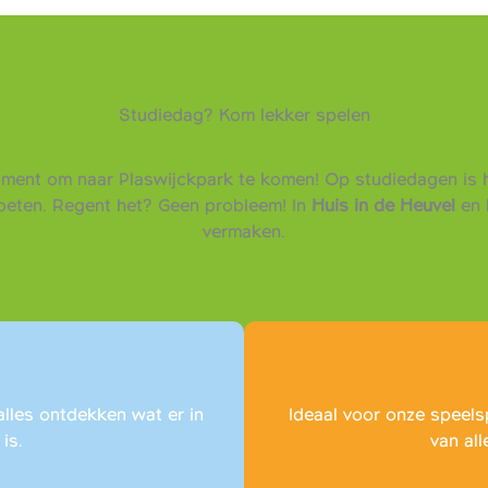
Studiedag? Kom lekker spelen
oment om naar Plaswijckpark te komen! Op studiedagen is h
moeten. Regent het? Geen probleem! In
Huis in de Heuvel
en 
vermaken.
alles ontdekken wat er in
Ideaal voor onze speels
is.
van all