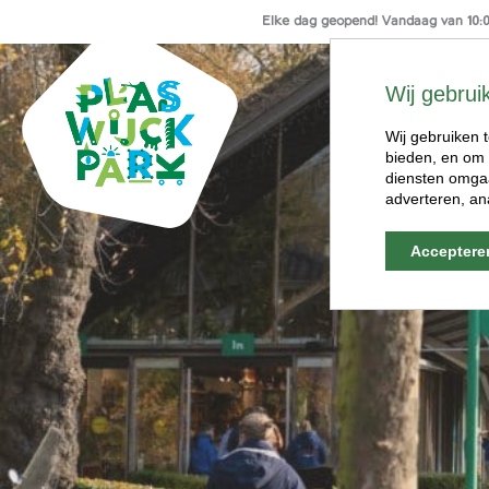
Elke dag geopend! Vandaag van 10:00
Ga
naar
Wij gebrui
de
inhoud
Wij gebruiken t
bieden, en om 
diensten omgaa
adverteren, an
Acceptere