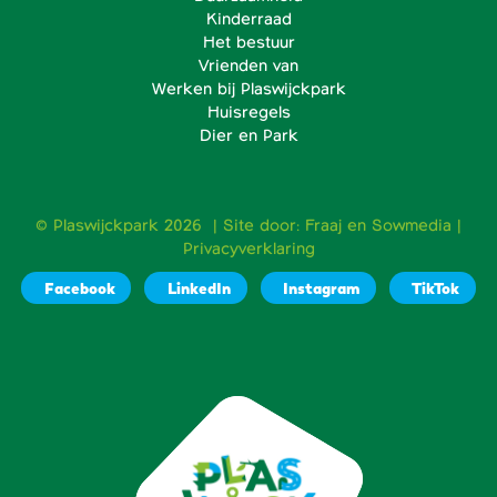
Kinderraad
Het bestuur
Vrienden van
Werken bij Plaswijckpark
Huisregels
Dier en Park
© Plaswijckpark 2026 | Site door:
Fraaj
en
Sowmedia
|
Privacyverklaring
Facebook
LinkedIn
Instagram
TikTok