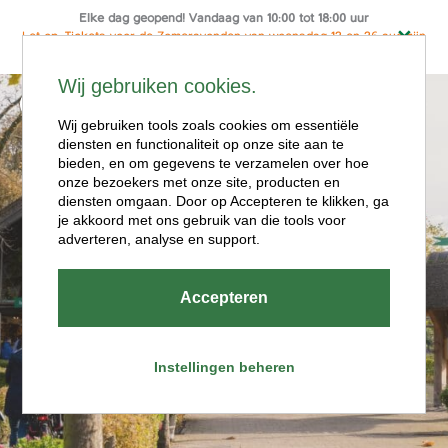
Elke dag geopend! Vandaag van 10:00 tot 18:00 uur
Let op: Tickets voor de Zomeravonden van woensdag 12 en 26 aug zijn
alleen online te koop
Ga
Wij gebruiken cookies.
naar
Menu
de
Wij gebruiken tools zoals cookies om essentiële
diensten en functionaliteit op onze site aan te
inhoud
bieden, en om gegevens te verzamelen over hoe
onze bezoekers met onze site, producten en
diensten omgaan. Door op Accepteren te klikken, ga
je akkoord met ons gebruik van die tools voor
adverteren, analyse en support.
Openingstijde
Accepteren
n
Instellingen beheren