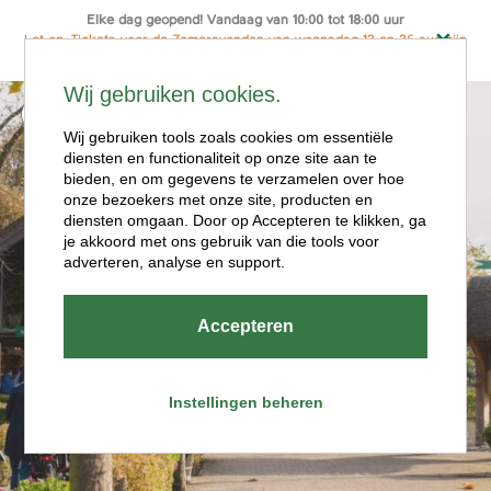
Elke dag geopend! Vandaag van 10:00 tot 18:00 uur
Let op: Tickets voor de Zomeravonden van woensdag 12 en 26 aug zijn
alleen online te koop
Ga
Wij gebruiken cookies.
naar
Menu
de
Wij gebruiken tools zoals cookies om essentiële
diensten en functionaliteit op onze site aan te
inhoud
bieden, en om gegevens te verzamelen over hoe
onze bezoekers met onze site, producten en
diensten omgaan. Door op Accepteren te klikken, ga
je akkoord met ons gebruik van die tools voor
adverteren, analyse en support.
Openingstijde
Accepteren
n
Instellingen beheren