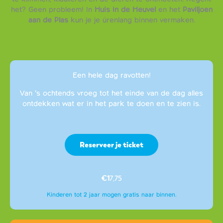
het? Geen probleem! In
Huis in de Heuvel
en het
Paviljoen
aan de Plas
kun je je úrenlang binnen vermaken.
Een hele dag ravotten!
Van ’s ochtends vroeg tot het einde van de dag alles
ontdekken wat er in het park te doen en te zien is.
Reserveer je ticket
€1
7,75
Kinderen tot 2 jaar mogen gratis naar binnen.