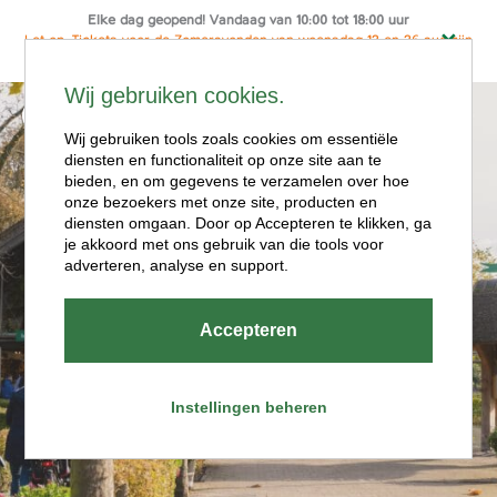
Elke dag geopend! Vandaag van 10:00 tot 18:00 uur
Let op: Tickets voor de Zomeravonden van woensdag 12 en 26 aug zijn
alleen online te koop
Ga
Wij gebruiken cookies.
naar
Menu
de
Wij gebruiken tools zoals cookies om essentiële
diensten en functionaliteit op onze site aan te
inhoud
bieden, en om gegevens te verzamelen over hoe
onze bezoekers met onze site, producten en
diensten omgaan. Door op Accepteren te klikken, ga
je akkoord met ons gebruik van die tools voor
adverteren, analyse en support.
Openingstijde
Accepteren
n
Instellingen beheren