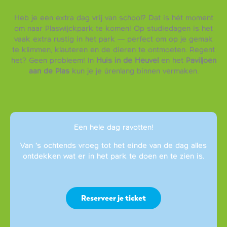
Heb je een extra dag vrij van school? Dat is hét moment
om naar Plaswijckpark te komen! Op studiedagen is het
vaak extra rustig in het park — perfect om op je gemak
te klimmen, klauteren en de dieren te ontmoeten. Regent
het? Geen probleem! In
Huis in de Heuvel
en het
Paviljoen
aan de Plas
kun je je úrenlang binnen vermaken.
Een hele dag ravotten!
Van ’s ochtends vroeg tot het einde van de dag alles
ontdekken wat er in het park te doen en te zien is.
Reserveer je ticket