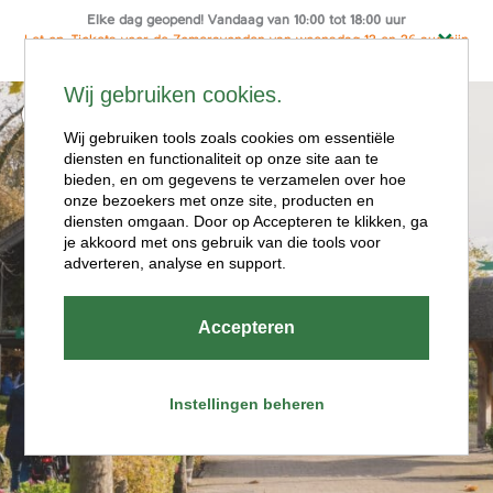
Elke dag geopend! Vandaag van 10:00 tot 18:00 uur
Let op: Tickets voor de Zomeravonden van woensdag 12 en 26 aug zijn
alleen online te koop
Ga
Wij gebruiken cookies.
naar
Menu
de
Wij gebruiken tools zoals cookies om essentiële
diensten en functionaliteit op onze site aan te
inhoud
bieden, en om gegevens te verzamelen over hoe
onze bezoekers met onze site, producten en
diensten omgaan. Door op Accepteren te klikken, ga
je akkoord met ons gebruik van die tools voor
adverteren, analyse en support.
Openingstijde
Accepteren
n
Instellingen beheren