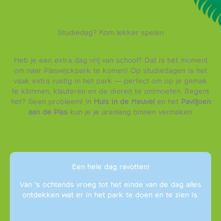
Studiedag? Kom lekker spelen
Heb je een extra dag vrij van school? Dat is hét moment
om naar Plaswijckpark te komen! Op studiedagen is het
vaak extra rustig in het park — perfect om op je gemak
te klimmen, klauteren en de dieren te ontmoeten. Regent
het? Geen probleem! In
Huis in de Heuvel
en het
Paviljoen
aan de Plas
kun je je úrenlang binnen vermaken.
Een hele dag ravotten!
Van ’s ochtends vroeg tot het einde van de dag alles
ontdekken wat er in het park te doen en te zien is.