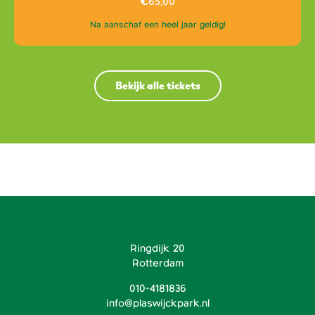
€
65,00
Na aanschaf een heel jaar geldig!
Bekijk alle tickets
Ringdijk 20
Rotterdam
010-4181836
info@plaswijckpark.nl