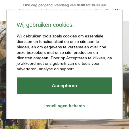
Elke dag geopend! Vandaag van 10:00 tot 18:00 uur
Let op: Tickets voor de Zomeravonden van woensdag 12 en 26 aug zijn
alleen online te koop
Ga
Wij gebruiken cookies.
naar
Menu
de
Wij gebruiken tools zoals cookies om essentiële
diensten en functionaliteit op onze site aan te
inhoud
bieden, en om gegevens te verzamelen over hoe
onze bezoekers met onze site, producten en
diensten omgaan. Door op Accepteren te klikken, ga
je akkoord met ons gebruik van die tools voor
adverteren, analyse en support.
Openingstijde
Accepteren
n
Instellingen beheren