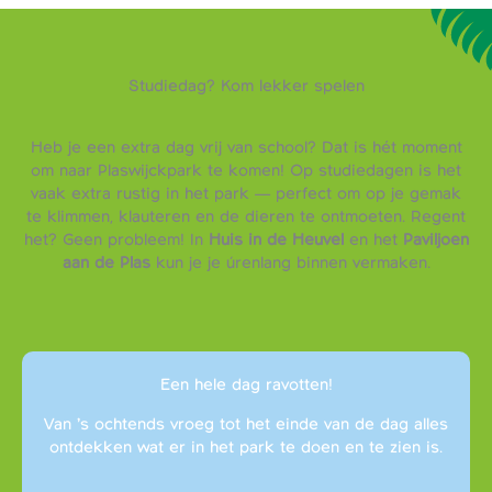
Studiedag? Kom lekker spelen
Heb je een extra dag vrij van school? Dat is hét moment
om naar Plaswijckpark te komen! Op studiedagen is het
vaak extra rustig in het park — perfect om op je gemak
te klimmen, klauteren en de dieren te ontmoeten. Regent
het? Geen probleem! In
Huis in de Heuvel
en het
Paviljoen
aan de Plas
kun je je úrenlang binnen vermaken.
Een hele dag ravotten!
Van ’s ochtends vroeg tot het einde van de dag alles
ontdekken wat er in het park te doen en te zien is.