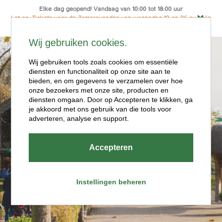
Elke dag geopend! Vandaag van 10:00 tot 18:00 uur
Let op: Tickets voor de Zomeravonden van woensdag 12 en 26 aug zijn
alleen online te koop
Ga
Wij gebruiken cookies.
naar
Menu
de
Wij gebruiken tools zoals cookies om essentiële
diensten en functionaliteit op onze site aan te
inhoud
bieden, en om gegevens te verzamelen over hoe
onze bezoekers met onze site, producten en
diensten omgaan. Door op Accepteren te klikken, ga
je akkoord met ons gebruik van die tools voor
adverteren, analyse en support.
Openingstijde
Accepteren
n
Instellingen beheren