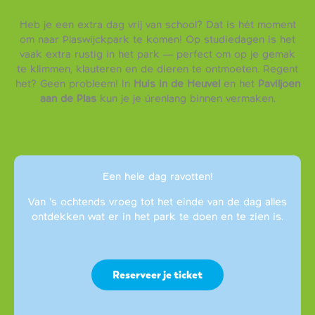
Heb je een extra dag vrij van school? Dat is hét moment
om naar Plaswijckpark te komen! Op studiedagen is het
vaak extra rustig in het park — perfect om op je gemak
te klimmen, klauteren en de dieren te ontmoeten. Regent
het? Geen probleem! In
Huis in de Heuvel
en het
Paviljoen
aan de Plas
kun je je úrenlang binnen vermaken.
Een hele dag ravotten!
Van ’s ochtends vroeg tot het einde van de dag alles
ontdekken wat er in het park te doen en te zien is.
Reserveer je ticket