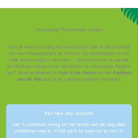
Studiedag? Kom lekker spelen
Heb je een extra dag vrij van school? Dat is hét moment
om naar Plaswijckpark te komen! Op studiedagen is het
vaak extra rustig in het park — perfect om op je gemak
te klimmen, klauteren en de dieren te ontmoeten. Regent
het? Geen probleem! In
Huis in de Heuvel
en het
Paviljoen
aan de Plas
kun je je úrenlang binnen vermaken.
Een hele dag ravotten!
Van ’s ochtends vroeg tot het einde van de dag alles
ontdekken wat er in het park te doen en te zien is.