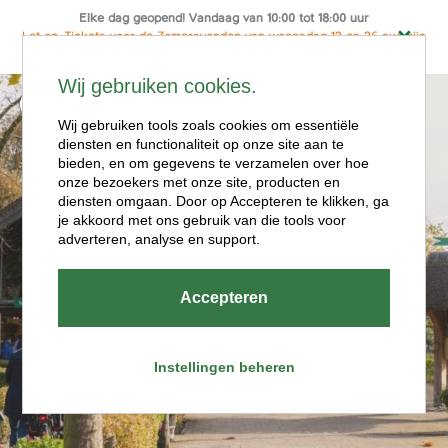
Elke dag geopend! Vandaag van 10:00 tot 18:00 uur
Let op: Tickets voor de Zomeravonden van woensdag 12 en 26 aug zijn
alleen online te koop
Ga
Wij gebruiken cookies.
naar
Menu
de
Wij gebruiken tools zoals cookies om essentiële
diensten en functionaliteit op onze site aan te
inhoud
bieden, en om gegevens te verzamelen over hoe
onze bezoekers met onze site, producten en
diensten omgaan. Door op Accepteren te klikken, ga
je akkoord met ons gebruik van die tools voor
adverteren, analyse en support.
Openingstijde
Accepteren
n
Instellingen beheren