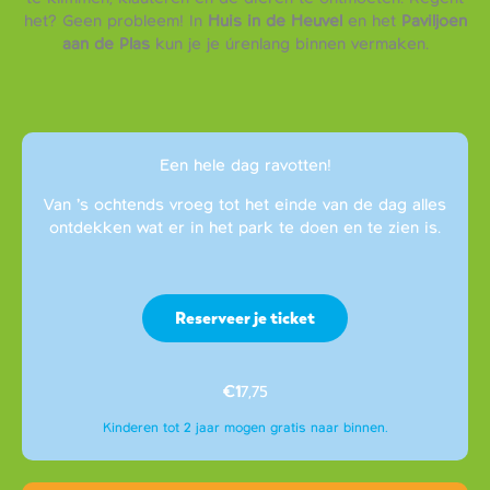
het? Geen probleem! In
Huis in de Heuvel
en het
Paviljoen
aan de Plas
kun je je úrenlang binnen vermaken.
Een hele dag ravotten!
Van ’s ochtends vroeg tot het einde van de dag alles
ontdekken wat er in het park te doen en te zien is.
Reserveer je ticket
€1
7,75
Kinderen tot 2 jaar mogen gratis naar binnen.