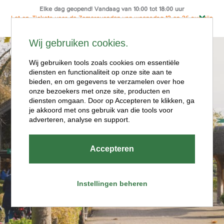
Elke dag geopend! Vandaag van 10:00 tot 18:00 uur
Let op: Tickets voor de Zomeravonden van woensdag 12 en 26 aug zijn
alleen online te koop
Ga
Wij gebruiken cookies.
naar
Menu
de
Wij gebruiken tools zoals cookies om essentiële
diensten en functionaliteit op onze site aan te
inhoud
bieden, en om gegevens te verzamelen over hoe
onze bezoekers met onze site, producten en
diensten omgaan. Door op Accepteren te klikken, ga
je akkoord met ons gebruik van die tools voor
adverteren, analyse en support.
Openingstijde
Accepteren
n
Instellingen beheren