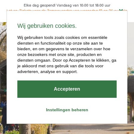
Elke dag geopend! Vandaag van 10:00 tot 18:00 uur
Let op: Tickets voor de Zomeravonden van woensdag 12 en 26 aug zijn
alleen online te koop
Ga
Wij gebruiken cookies.
naar
Menu
de
Wij gebruiken tools zoals cookies om essentiële
diensten en functionaliteit op onze site aan te
inhoud
bieden, en om gegevens te verzamelen over hoe
onze bezoekers met onze site, producten en
diensten omgaan. Door op Accepteren te klikken, ga
je akkoord met ons gebruik van die tools voor
adverteren, analyse en support.
Openingstijde
Accepteren
n
Instellingen beheren