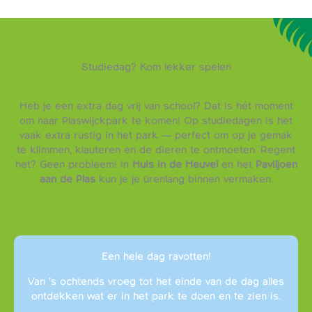
Studiedag? Kom lekker spelen
Heb je een extra dag vrij van school? Dat is hét moment
om naar Plaswijckpark te komen! Op studiedagen is het
vaak extra rustig in het park — perfect om op je gemak
te klimmen, klauteren en de dieren te ontmoeten. Regent
het? Geen probleem! In
Huis in de Heuvel
en het
Paviljoen
aan de Plas
kun je je úrenlang binnen vermaken.
Een hele dag ravotten!
Van ’s ochtends vroeg tot het einde van de dag alles
ontdekken wat er in het park te doen en te zien is.