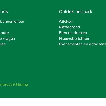
zoek
Ontdek het park
 abonnementen
Wijcken
Plattegrond
route
Eten en drinken
e vragen
Nieuwsberichten
den
Evenementen en activiteit
rivacyverklaring