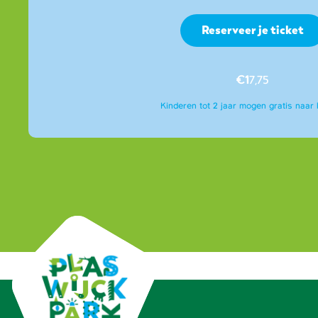
Reserveer je ticket
€1
7,75
Kinderen tot 2 jaar mogen gratis naar 