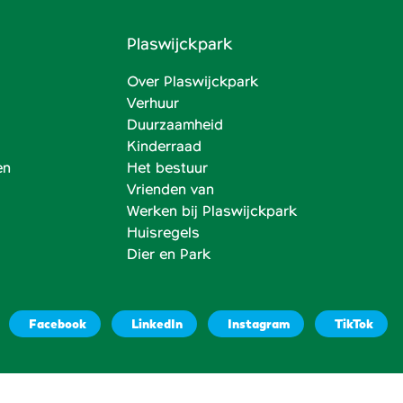
Plaswijckpark
Over Plaswijckpark
Verhuur
Duurzaamheid
Kinderraad
en
Het bestuur
Vrienden van
Werken bij Plaswijckpark
Huisregels
Dier en Park
Facebook
LinkedIn
Instagram
TikTok