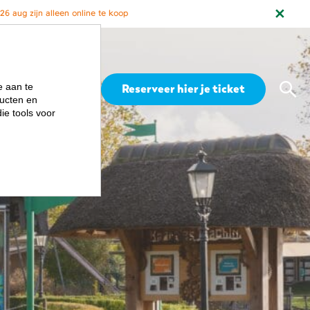
6 aug zijn alleen online te koop
Zoe
e aan te
Menu
Reserveer hier je ticket
ucten en
ie tools voor