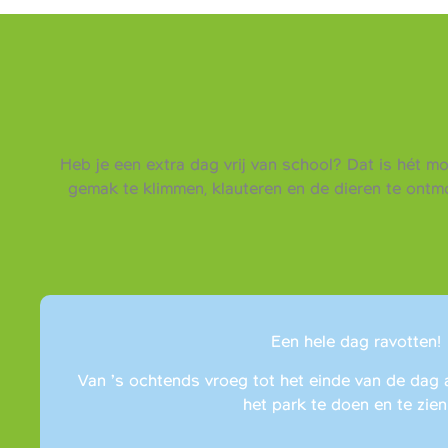
Heb je een extra dag vrij van school? Dat is hét m
gemak te klimmen, klauteren en de dieren te ont
Een hele dag ravotten!
Van ’s ochtends vroeg tot het einde van de dag 
het park te doen en te zien 