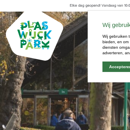
Elke dag geopend! Vandaag van 10:00
Ga
naar
Wij gebrui
de
inhoud
Wij gebruiken t
bieden, en om 
diensten omgaa
adverteren, an
Acceptere