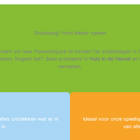
Studiedag? Kom lekker spelen
oment om naar Plaswijckpark te komen! Op studiedagen is h
moeten. Regent het? Geen probleem! In
Huis in de Heuvel
en 
vermaken.
alles ontdekken wat er in
Ideaal voor onze speels
is.
van all