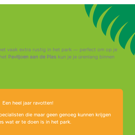
et vaak extra rustig in het park — perfect om op je
het
Paviljoen aan de Plas
kun je je úrenlang binnen
Een heel jaar ravotten!
pecialisten die maar geen genoeg kunnen krijgen
es wat er te doen is in het park.