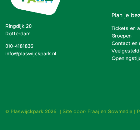
Plan je be
Ringdijk 20
Tickets en
Rotterdam
Groepen
Contact en 
010-4181836
Veelgesteld
info@plaswijckpark.nl
Openingstij
© Plaswijckpark 2026 | Site door:
Fraaj
en
Sowmedia
|
P