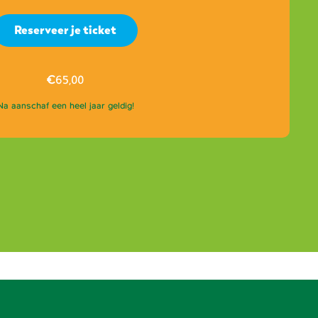
Reserveer je ticket
€
65,00
Na aanschaf een heel jaar geldig!