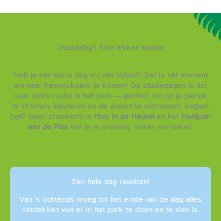
Studiedag? Kom lekker spelen
Heb je een extra dag vrij van school? Dat is hét moment
om naar Plaswijckpark te komen! Op studiedagen is het
vaak extra rustig in het park — perfect om op je gemak
te klimmen, klauteren en de dieren te ontmoeten. Regent
het? Geen probleem! In
Huis in de Heuvel
en het
Paviljoen
aan de Plas
kun je je úrenlang binnen vermaken.
Een hele dag ravotten!
Van ’s ochtends vroeg tot het einde van de dag alles
ontdekken wat er in het park te doen en te zien is.