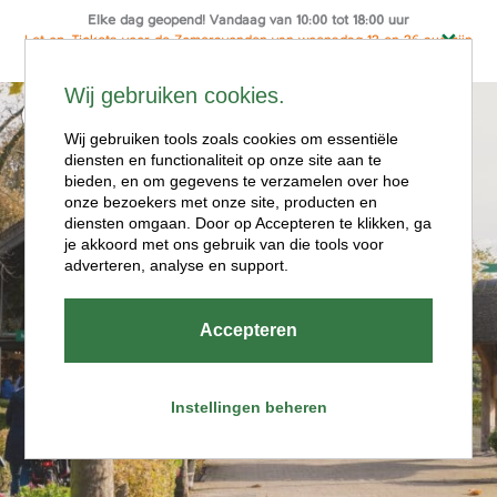
Elke dag geopend! Vandaag van 10:00 tot 18:00 uur
Let op: Tickets voor de Zomeravonden van woensdag 12 en 26 aug zijn
alleen online te koop
Ga
Wij gebruiken cookies.
naar
Menu
de
Wij gebruiken tools zoals cookies om essentiële
diensten en functionaliteit op onze site aan te
inhoud
bieden, en om gegevens te verzamelen over hoe
onze bezoekers met onze site, producten en
diensten omgaan. Door op Accepteren te klikken, ga
je akkoord met ons gebruik van die tools voor
adverteren, analyse en support.
Openingstijde
Accepteren
n
Instellingen beheren