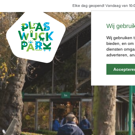
Elke dag geopend! Vandaag van 10:00
Ga
naar
Wij gebrui
de
inhoud
Wij gebruiken t
bieden, en om 
diensten omgaa
adverteren, an
Acceptere