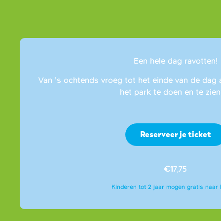
Een hele dag ravotten!
Van ’s ochtends vroeg tot het einde van de dag 
het park te doen en te zien 
Reserveer je ticket
€1
7,75
Kinderen tot 2 jaar mogen gratis naar 