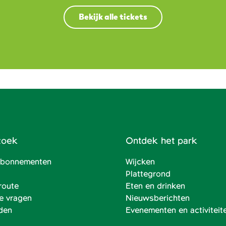
Bekijk alle tickets
zoek
Ontdek het park
 abonnementen
Wijcken
Plattegrond
route
Eten en drinken
e vragen
Nieuwsberichten
den
Evenementen en activiteit