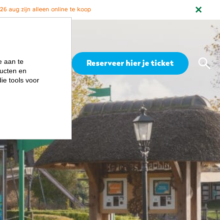
6 aug zijn alleen online te koop
Zoe
e aan te
Menu
Reserveer hier je ticket
ucten en
ie tools voor