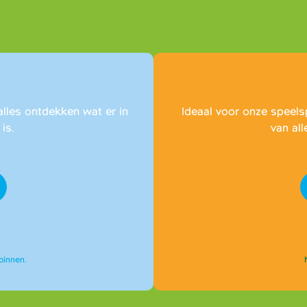
alles ontdekken wat er in
Ideaal voor onze speels
is.
van all
binnen.