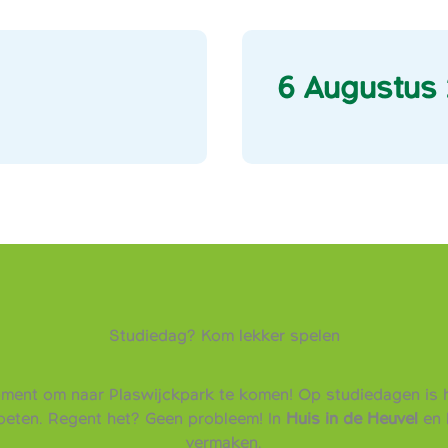
6 Augustus
Studiedag? Kom lekker spelen
oment om naar Plaswijckpark te komen! Op studiedagen is h
moeten. Regent het? Geen probleem! In
Huis in de Heuvel
en 
vermaken.