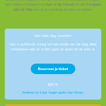
het? Geen probleem! In
Huis in de Heuvel
en het
Paviljoen
aan de Plas
kun je je úrenlang binnen vermaken.
Een hele dag ravotten!
Van ’s ochtends vroeg tot het einde van de dag alles
ontdekken wat er in het park te doen en te zien is.
Reserveer je ticket
€1
7,75
Kinderen tot 2 jaar mogen gratis naar binnen.