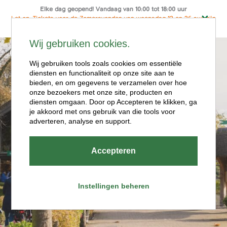
Elke dag geopend! Vandaag van 10:00 tot 18:00 uur
Let op: Tickets voor de Zomeravonden van woensdag 12 en 26 aug zijn
alleen online te koop
Ga
Wij gebruiken cookies.
naar
Menu
de
Wij gebruiken tools zoals cookies om essentiële
diensten en functionaliteit op onze site aan te
inhoud
bieden, en om gegevens te verzamelen over hoe
onze bezoekers met onze site, producten en
diensten omgaan. Door op Accepteren te klikken, ga
je akkoord met ons gebruik van die tools voor
adverteren, analyse en support.
Openingstijde
Accepteren
n
Instellingen beheren