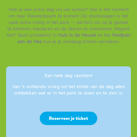
Heb je een extra dag vrij van school? Dat is hét moment
om naar Plaswijckpark te komen! Op studiedagen is het
vaak extra rustig in het park — perfect om op je gemak
te klimmen, klauteren en de dieren te ontmoeten. Regent
het? Geen probleem! In
Huis in de Heuvel
en het
Paviljoen
aan de Plas
kun je je úrenlang binnen vermaken.
Een hele dag ravotten!
Van ’s ochtends vroeg tot het einde van de dag alles
ontdekken wat er in het park te doen en te zien is.
Reserveer je ticket