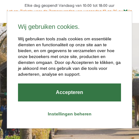
Elke dag geopend! Vandaag van 10:00 tot 18:00 uur
Let op: Tickets voor de Zomeravonden van woensdag 12 en 26 aug zijn
alleen online te koop
Ga
Wij gebruiken cookies.
naar
Menu
de
Wij gebruiken tools zoals cookies om essentiële
diensten en functionaliteit op onze site aan te
inhoud
bieden, en om gegevens te verzamelen over hoe
onze bezoekers met onze site, producten en
diensten omgaan. Door op Accepteren te klikken, ga
je akkoord met ons gebruik van die tools voor
adverteren, analyse en support.
Openingstijde
Accepteren
n
Instellingen beheren