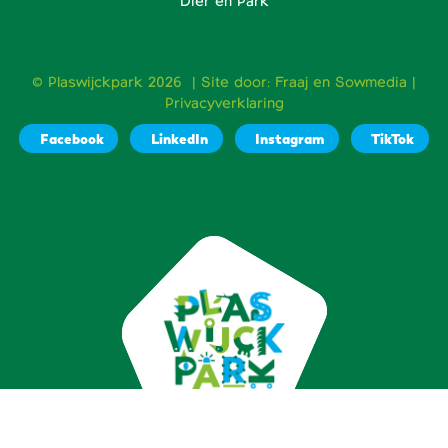
Dier en Park
© Plaswijckpark 2026 | Site door:
Fraaj
en
Sowmedia
|
Privacyverklaring
Facebook
LinkedIn
Instagram
TikTok