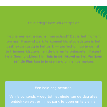
Studiedag? Kom lekker spelen
Heb je een extra dag vrij van school? Dat is hét moment
om naar Plaswijckpark te komen! Op studiedagen is het
vaak extra rustig in het park — perfect om op je gemak
te klimmen, klauteren en de dieren te ontmoeten. Regent
het? Geen probleem! In
Huis in de Heuvel
en het
Paviljoen
aan de Plas
kun je je úrenlang binnen vermaken.
Een hele dag ravotten!
Van ’s ochtends vroeg tot het einde van de dag alles
ontdekken wat er in het park te doen en te zien is.