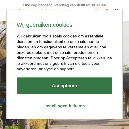
Elke dag geopend! Vandaag van 10:00 tot 18:00 uur
Let op: Tickets voor de Zomeravonden van woensdag 12 en 26 aug zijn
alleen online te koop
Ga
Wij gebruiken cookies.
naar
Menu
de
Wij gebruiken tools zoals cookies om essentiële
diensten en functionaliteit op onze site aan te
inhoud
bieden, en om gegevens te verzamelen over hoe
onze bezoekers met onze site, producten en
diensten omgaan. Door op Accepteren te klikken, ga
je akkoord met ons gebruik van die tools voor
adverteren, analyse en support.
Openingstijde
Accepteren
n
Instellingen beheren