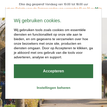
Elke dag geopend! Vandaag van 10:00 tot 18:00 uur
Let op: Tickets voor de Zomeravonden van woensdag 12 en 26 aug zijn
alleen online te koop
Ga
Wij gebruiken cookies.
naar
Menu
de
Wij gebruiken tools zoals cookies om essentiële
diensten en functionaliteit op onze site aan te
inhoud
bieden, en om gegevens te verzamelen over hoe
onze bezoekers met onze site, producten en
diensten omgaan. Door op Accepteren te klikken, ga
je akkoord met ons gebruik van die tools voor
adverteren, analyse en support.
Openingstijde
Accepteren
n
Instellingen beheren