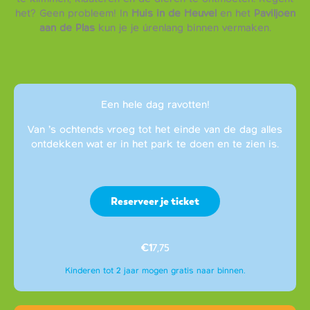
het? Geen probleem! In
Huis in de Heuvel
en het
Paviljoen
aan de Plas
kun je je úrenlang binnen vermaken.
Een hele dag ravotten!
Van ’s ochtends vroeg tot het einde van de dag alles
ontdekken wat er in het park te doen en te zien is.
Reserveer je ticket
€1
7,75
Kinderen tot 2 jaar mogen gratis naar binnen.