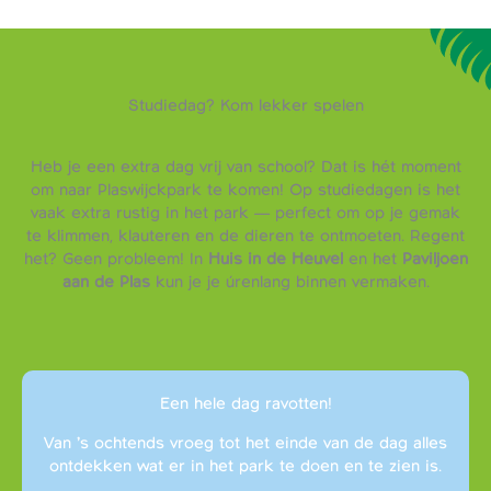
Studiedag? Kom lekker spelen
Heb je een extra dag vrij van school? Dat is hét moment
om naar Plaswijckpark te komen! Op studiedagen is het
vaak extra rustig in het park — perfect om op je gemak
te klimmen, klauteren en de dieren te ontmoeten. Regent
het? Geen probleem! In
Huis in de Heuvel
en het
Paviljoen
aan de Plas
kun je je úrenlang binnen vermaken.
Een hele dag ravotten!
Van ’s ochtends vroeg tot het einde van de dag alles
ontdekken wat er in het park te doen en te zien is.