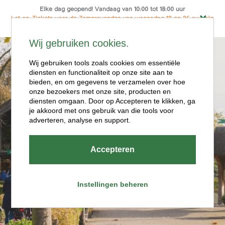
Elke dag geopend! Vandaag van 10:00 tot 18:00 uur
Let op: Tickets voor de Zomeravonden van woensdag 12 en 26 aug zijn
alleen online te koop
Ga
Wij gebruiken cookies.
naar
Menu
de
Wij gebruiken tools zoals cookies om essentiële
diensten en functionaliteit op onze site aan te
inhoud
bieden, en om gegevens te verzamelen over hoe
onze bezoekers met onze site, producten en
diensten omgaan. Door op Accepteren te klikken, ga
je akkoord met ons gebruik van die tools voor
adverteren, analyse en support.
Openingstijde
Accepteren
n
Instellingen beheren