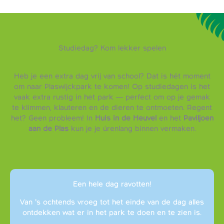
Studiedag? Kom lekker spelen
Heb je een extra dag vrij van school? Dat is hét moment
om naar Plaswijckpark te komen! Op studiedagen is het
vaak extra rustig in het park — perfect om op je gemak
te klimmen, klauteren en de dieren te ontmoeten. Regent
het? Geen probleem! In
Huis in de Heuvel
en het
Paviljoen
aan de Plas
kun je je úrenlang binnen vermaken.
Een hele dag ravotten!
Van ’s ochtends vroeg tot het einde van de dag alles
ontdekken wat er in het park te doen en te zien is.