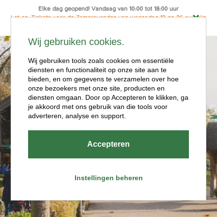
Elke dag geopend! Vandaag van 10:00 tot 18:00 uur
Let op: Tickets voor de Zomeravonden van woensdag 12 en 26 aug zijn
alleen online te koop
Ga
Wij gebruiken cookies.
naar
Menu
de
Wij gebruiken tools zoals cookies om essentiële
diensten en functionaliteit op onze site aan te
inhoud
bieden, en om gegevens te verzamelen over hoe
onze bezoekers met onze site, producten en
diensten omgaan. Door op Accepteren te klikken, ga
je akkoord met ons gebruik van die tools voor
adverteren, analyse en support.
Openingstijde
Accepteren
n
Instellingen beheren