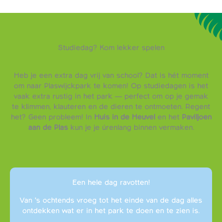
Studiedag? Kom lekker spelen
Heb je een extra dag vrij van school? Dat is hét moment
om naar Plaswijckpark te komen! Op studiedagen is het
vaak extra rustig in het park — perfect om op je gemak
te klimmen, klauteren en de dieren te ontmoeten. Regent
het? Geen probleem! In
Huis in de Heuvel
en het
Paviljoen
aan de Plas
kun je je úrenlang binnen vermaken.
Een hele dag ravotten!
Van ’s ochtends vroeg tot het einde van de dag alles
ontdekken wat er in het park te doen en te zien is.