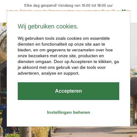
Elke dag geopend! Vandaag van 10:00 tot 18:00 uur
Let op: Tickets voor de Zomeravonden van woensdag 12 en 26 aug zijn
alleen online te koop
Ga
Wij gebruiken cookies.
naar
Menu
de
Wij gebruiken tools zoals cookies om essentiële
diensten en functionaliteit op onze site aan te
inhoud
bieden, en om gegevens te verzamelen over hoe
onze bezoekers met onze site, producten en
diensten omgaan. Door op Accepteren te klikken, ga
je akkoord met ons gebruik van die tools voor
adverteren, analyse en support.
Openingstijde
Accepteren
n
Instellingen beheren