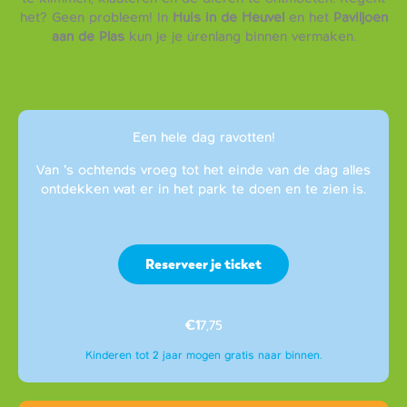
het? Geen probleem! In
Huis in de Heuvel
en het
Paviljoen
aan de Plas
kun je je úrenlang binnen vermaken.
Een hele dag ravotten!
Van ’s ochtends vroeg tot het einde van de dag alles
ontdekken wat er in het park te doen en te zien is.
Reserveer je ticket
€1
7,75
Kinderen tot 2 jaar mogen gratis naar binnen.