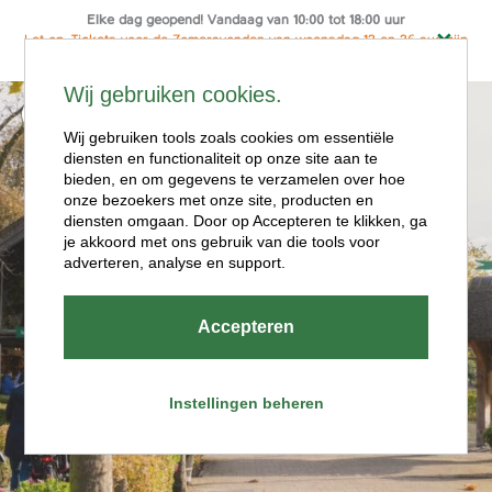
Elke dag geopend! Vandaag van 10:00 tot 18:00 uur
Let op: Tickets voor de Zomeravonden van woensdag 12 en 26 aug zijn
alleen online te koop
Ga
Wij gebruiken cookies.
naar
Menu
de
Wij gebruiken tools zoals cookies om essentiële
diensten en functionaliteit op onze site aan te
inhoud
bieden, en om gegevens te verzamelen over hoe
onze bezoekers met onze site, producten en
diensten omgaan. Door op Accepteren te klikken, ga
je akkoord met ons gebruik van die tools voor
adverteren, analyse en support.
Openingstijde
Accepteren
n
Instellingen beheren