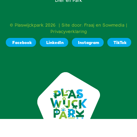
Dier en Park
© Plaswijckpark 2026 | Site door:
Fraaj
en
Sowmedia
|
Privacyverklaring
Facebook
LinkedIn
Instagram
TikTok