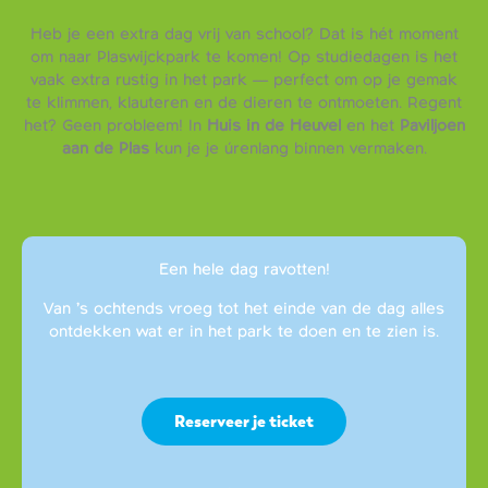
Heb je een extra dag vrij van school? Dat is hét moment
om naar Plaswijckpark te komen! Op studiedagen is het
vaak extra rustig in het park — perfect om op je gemak
te klimmen, klauteren en de dieren te ontmoeten. Regent
het? Geen probleem! In
Huis in de Heuvel
en het
Paviljoen
aan de Plas
kun je je úrenlang binnen vermaken.
Een hele dag ravotten!
Van ’s ochtends vroeg tot het einde van de dag alles
ontdekken wat er in het park te doen en te zien is.
Reserveer je ticket