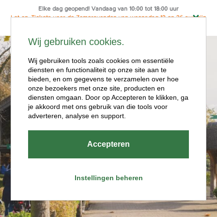
Elke dag geopend! Vandaag van 10:00 tot 18:00 uur
Let op: Tickets voor de Zomeravonden van woensdag 12 en 26 aug zijn
alleen online te koop
Ga
Wij gebruiken cookies.
naar
Menu
de
Wij gebruiken tools zoals cookies om essentiële
diensten en functionaliteit op onze site aan te
inhoud
bieden, en om gegevens te verzamelen over hoe
onze bezoekers met onze site, producten en
diensten omgaan. Door op Accepteren te klikken, ga
je akkoord met ons gebruik van die tools voor
adverteren, analyse en support.
Openingstijde
Accepteren
n
Instellingen beheren