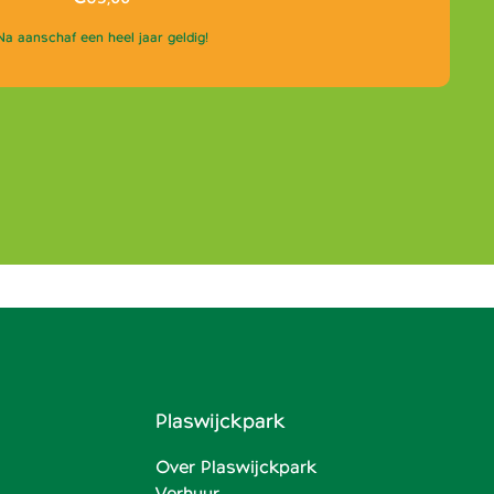
Na aanschaf een heel jaar geldig!
Plaswijckpark
Over Plaswijckpark