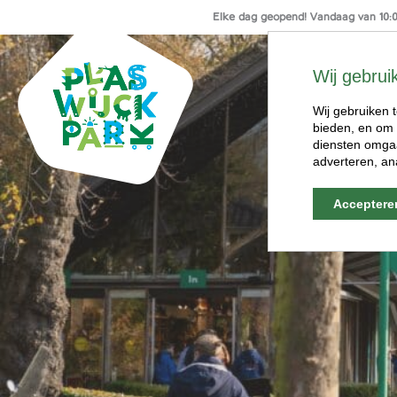
Elke dag geopend! Vandaag van 10:00
Ga
naar
Wij gebrui
de
inhoud
Wij gebruiken t
bieden, en om 
diensten omgaa
adverteren, an
Acceptere