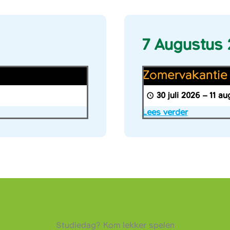
7 Augustus
Zomervakantie
Zomervakantie
30 juli 2026
–
11 au
Lees verder
Studiedag? Kom lekker spelen