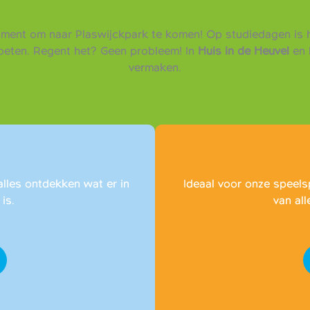
oment om naar Plaswijckpark te komen! Op studiedagen is h
moeten. Regent het? Geen probleem! In
Huis in de Heuvel
en 
vermaken.
alles ontdekken wat er in
Ideaal voor onze speels
is.
van all