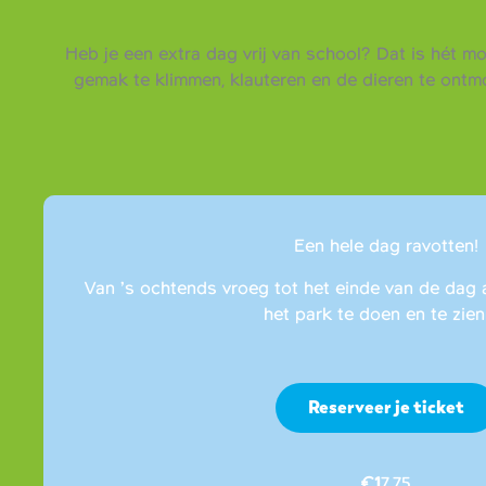
Heb je een extra dag vrij van school? Dat is hét m
gemak te klimmen, klauteren en de dieren te ont
Een hele dag ravotten!
Van ’s ochtends vroeg tot het einde van de dag 
het park te doen en te zien 
Reserveer je ticket
€1
7,75