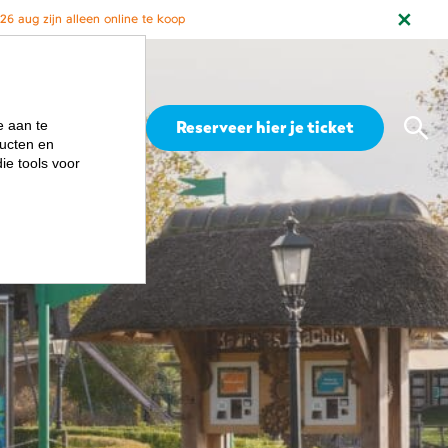
6 aug zijn alleen online te koop
Zoe
Menu
Reserveer hier je ticket
e aan te
ucten en
ie tools voor