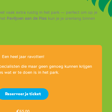
et vaak extra rustig in het park — perfect om op je
het
Paviljoen aan de Plas
kun je je úrenlang binnen
Een heel jaar ravotten!
pecialisten die maar geen genoeg kunnen krijgen
es wat er te doen is in het park.
Reserveer je ticket
€
65,00