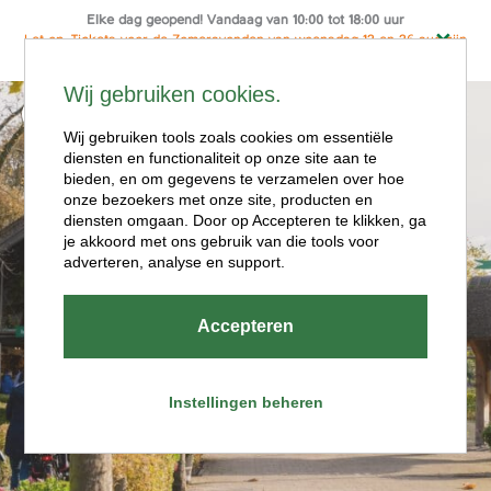
Elke dag geopend! Vandaag van 10:00 tot 18:00 uur
Let op: Tickets voor de Zomeravonden van woensdag 12 en 26 aug zijn
alleen online te koop
Ga
Wij gebruiken cookies.
naar
Menu
de
Wij gebruiken tools zoals cookies om essentiële
diensten en functionaliteit op onze site aan te
inhoud
bieden, en om gegevens te verzamelen over hoe
onze bezoekers met onze site, producten en
diensten omgaan. Door op Accepteren te klikken, ga
je akkoord met ons gebruik van die tools voor
adverteren, analyse en support.
Openingstijde
Accepteren
n
Instellingen beheren