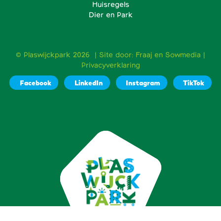
Huisregels
Dier en Park
© Plaswijckpark 2026 | Site door:
Fraaj
en
Sowmedia
|
Privacyverklaring
Facebook
LinkedIn
Instagram
TikTok