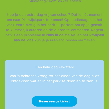
Studiedag? Kom lekker spelen
Heb je een extra dag vrij van school? Dat is hét moment
om naar Plaswijckpark te komen! Op studiedagen is het
vaak extra rustig in het park — perfect om op je gemak
te klimmen, klauteren en de dieren te ontmoeten. Regent
het? Geen probleem! In
Huis in de Heuvel
en het
Paviljoen
aan de Plas
kun je je úrenlang binnen vermaken.
Een hele dag ravotten!
Van ’s ochtends vroeg tot het einde van de dag alles
ontdekken wat er in het park te doen en te zien is.
Reserveer je ticket