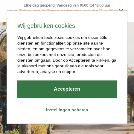
Elke dag geopend! Vandaag van 10:00 tot 18:00 uur
Let op: Tickets voor de Zomeravonden van woensdag 12 en 26 aug zijn
alleen online te koop
Ga
Wij gebruiken cookies.
naar
Menu
de
Wij gebruiken tools zoals cookies om essentiële
diensten en functionaliteit op onze site aan te
inhoud
bieden, en om gegevens te verzamelen over hoe
onze bezoekers met onze site, producten en
diensten omgaan. Door op Accepteren te klikken, ga
je akkoord met ons gebruik van die tools voor
adverteren, analyse en support.
Openingstijde
Accepteren
n
Instellingen beheren