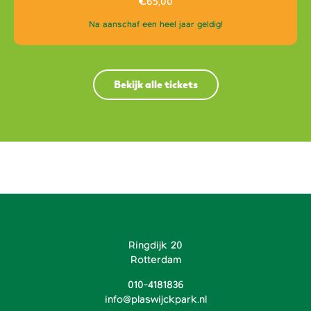
€
65,00
Na aanschaf een heel jaar geldig!
Bekijk alle tickets
Ringdijk 20
Rotterdam
010-4181836
info@plaswijckpark.nl