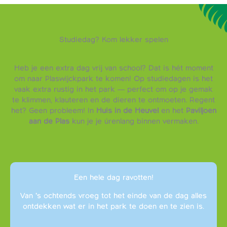
Studiedag? Kom lekker spelen
Heb je een extra dag vrij van school? Dat is hét moment
om naar Plaswijckpark te komen! Op studiedagen is het
vaak extra rustig in het park — perfect om op je gemak
te klimmen, klauteren en de dieren te ontmoeten. Regent
het? Geen probleem! In
Huis in de Heuvel
en het
Paviljoen
aan de Plas
kun je je úrenlang binnen vermaken.
Een hele dag ravotten!
Van ’s ochtends vroeg tot het einde van de dag alles
ontdekken wat er in het park te doen en te zien is.