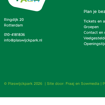
Plan je be
Ringdijk 20
Tickets en
Rotterdam
Groepen
Contact en 
010-4181836
Veelgesteld
info@plaswijckpark.nl
Openingstij
© Plaswijckpark 2026 | Site door:
Fraaj
en
Sowmedia
|
P