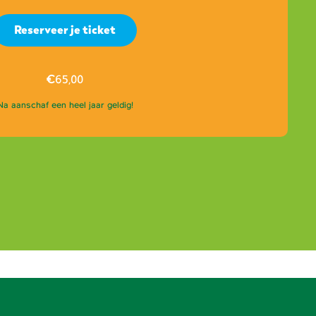
Reserveer je ticket
€
65,00
Na aanschaf een heel jaar geldig!