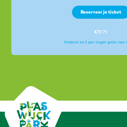
Reserveer je ticket
€1
7,75
Kinderen tot 2 jaar mogen gratis naar 