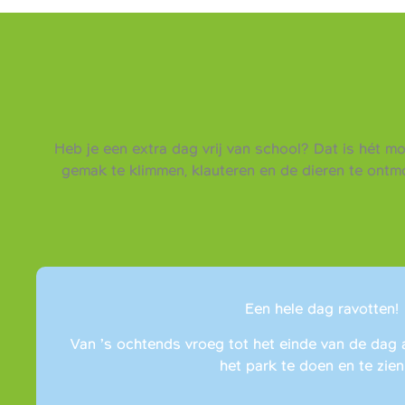
Heb je een extra dag vrij van school? Dat is hét m
gemak te klimmen, klauteren en de dieren te ont
Een hele dag ravotten!
Van ’s ochtends vroeg tot het einde van de dag 
het park te doen en te zien 