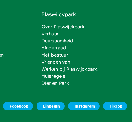
Plaswijckpark
Over Plaswijckpark
Verhuur
Duurzaamheid
Kinderraad
en
Het bestuur
Vrienden van
Werken bij Plaswijckpark
Huisregels
Dier en Park
Facebook
LinkedIn
Instagram
TikTok