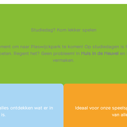
Studiedag? Kom lekker spelen
oment om naar Plaswijckpark te komen! Op studiedagen is h
moeten. Regent het? Geen probleem! In
Huis in de Heuvel
en 
vermaken.
alles ontdekken wat er in
Ideaal voor onze speels
is.
van all