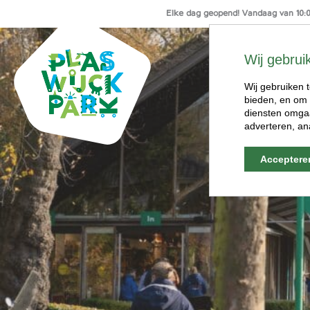
Elke dag geopend! Vandaag van 10:00
Ga
naar
Wij gebrui
de
inhoud
Wij gebruiken t
bieden, en om 
diensten omgaa
adverteren, an
Acceptere