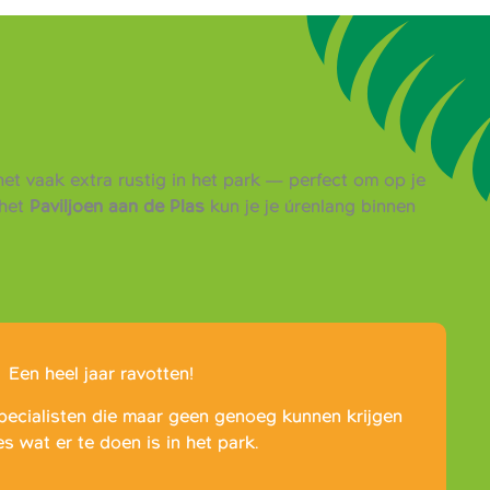
et vaak extra rustig in het park — perfect om op je
het
Paviljoen aan de Plas
kun je je úrenlang binnen
Een heel jaar ravotten!
pecialisten die maar geen genoeg kunnen krijgen
es wat er te doen is in het park.