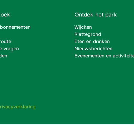
zoek
Ontdek het park
 abonnementen
Wijcken
Plattegrond
route
Eten en drinken
e vragen
Nieuwsberichten
den
Evenementen en activiteit
rivacyverklaring