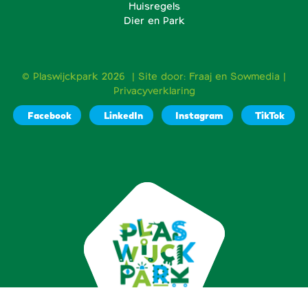
Huisregels
Dier en Park
© Plaswijckpark 2026 | Site door:
Fraaj
en
Sowmedia
|
Privacyverklaring
Facebook
LinkedIn
Instagram
TikTok