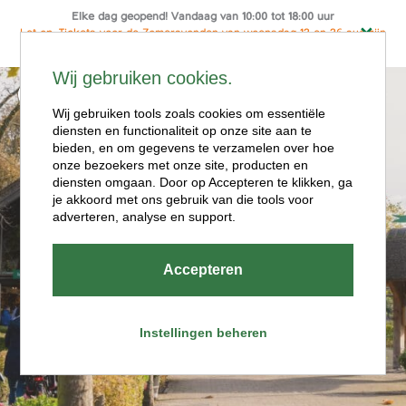
Elke dag geopend! Vandaag van 10:00 tot 18:00 uur
Let op: Tickets voor de Zomeravonden van woensdag 12 en 26 aug zijn
alleen online te koop
Ga
Wij gebruiken cookies.
naar
Menu
de
Wij gebruiken tools zoals cookies om essentiële
diensten en functionaliteit op onze site aan te
inhoud
bieden, en om gegevens te verzamelen over hoe
onze bezoekers met onze site, producten en
diensten omgaan. Door op Accepteren te klikken, ga
je akkoord met ons gebruik van die tools voor
adverteren, analyse en support.
Openingstijde
Accepteren
n
Instellingen beheren