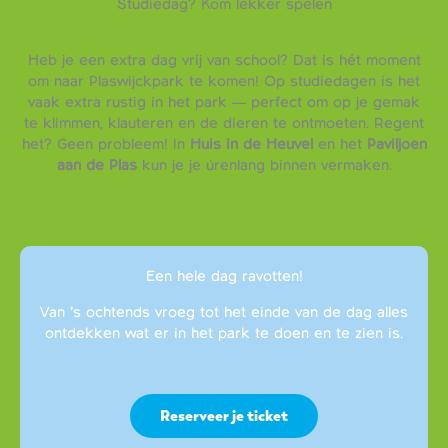
Studiedag? Kom lekker spelen
Heb je een extra dag vrij van school? Dat is hét moment
om naar Plaswijckpark te komen! Op studiedagen is het
vaak extra rustig in het park — perfect om op je gemak
te klimmen, klauteren en de dieren te ontmoeten. Regent
het? Geen probleem! In
Huis in de Heuvel
en het
Paviljoen
aan de Plas
kun je je úrenlang binnen vermaken.
Een hele dag ravotten!
Van ’s ochtends vroeg tot het einde van de dag alles
ontdekken wat er in het park te doen en te zien is.
Reserveer je ticket