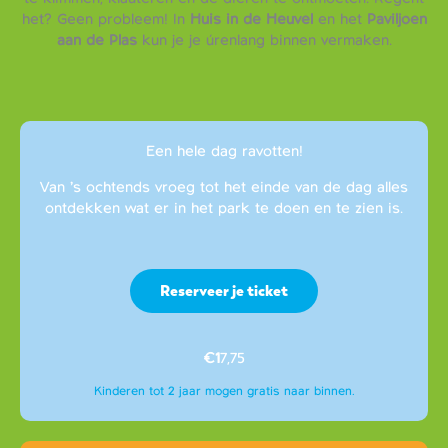
het? Geen probleem! In
Huis in de Heuvel
en het
Paviljoen
aan de Plas
kun je je úrenlang binnen vermaken.
Een hele dag ravotten!
Van ’s ochtends vroeg tot het einde van de dag alles
ontdekken wat er in het park te doen en te zien is.
Reserveer je ticket
€1
7,75
Kinderen tot 2 jaar mogen gratis naar binnen.