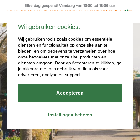
Elke dag geopend! Vandaag van 10:00 tot 18:00 uur
Let op: Tickets voor de Zomeravonden van woensdag 12 en 26 aug zijn
alleen online te koop
Ga
Wij gebruiken cookies.
naar
Menu
de
Wij gebruiken tools zoals cookies om essentiële
diensten en functionaliteit op onze site aan te
inhoud
bieden, en om gegevens te verzamelen over hoe
onze bezoekers met onze site, producten en
diensten omgaan. Door op Accepteren te klikken, ga
je akkoord met ons gebruik van die tools voor
adverteren, analyse en support.
Openingstijde
Accepteren
n
Instellingen beheren