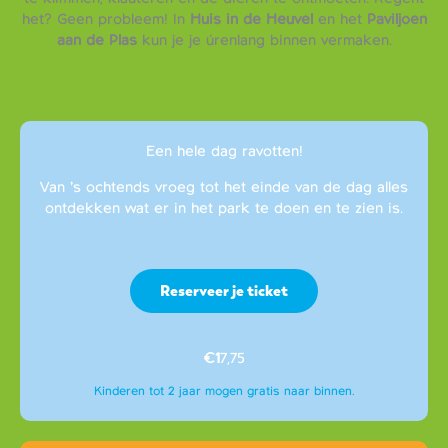
het? Geen probleem! In
Huis in de Heuvel
en het
Paviljoen
aan de Plas
kun je je úrenlang binnen vermaken.
Een hele dag ravotten!
Van ’s ochtends vroeg tot het einde van de dag alles
ontdekken wat er in het park te doen en te zien is.
Reserveer je ticket
€1
7,75
Kinderen tot 2 jaar mogen gratis naar binnen.