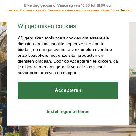
Elke dag geopend! Vandaag van 10:00 tot 18:00 uur
Let op: Tickets voor de Zomeravonden van woensdag 12 en 26 aug zijn
alleen online te koop
Ga
Wij gebruiken cookies.
naar
Menu
de
Wij gebruiken tools zoals cookies om essentiële
diensten en functionaliteit op onze site aan te
inhoud
bieden, en om gegevens te verzamelen over hoe
onze bezoekers met onze site, producten en
diensten omgaan. Door op Accepteren te klikken, ga
je akkoord met ons gebruik van die tools voor
adverteren, analyse en support.
Openingstijde
Accepteren
n
Instellingen beheren