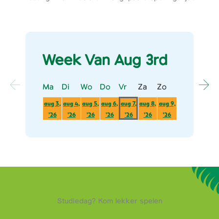
Week Van Aug 3rd
Ma
Maandag
Di
Dinsdag
Wo
Woensdag
Do
Donderdag
Vr
Vrijdag
Za
Zaterdag
Zo
Zondag
aug 3,
aug 4,
aug 5,
aug 6,
aug 7,
aug 8,
aug 9,
3
4
5
6
7
8
9
’26
’26
’26
’26
’26
’26
’26
augustus
augustus
augustus
augustus
augustus
augustus
augustus
2026
2026
2026
2026
2026
2026
2026
Studiedag? Kom lekker spelen