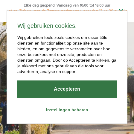
Elke dag geopend! Vandaag van 10:00 tot 18:00 uur
Let op: Tickets voor de Zomeravonden van woensdag 12 en 26 aug zijn
alleen online te koop
Ga
Wij gebruiken cookies.
naar
Menu
de
Wij gebruiken tools zoals cookies om essentiële
diensten en functionaliteit op onze site aan te
inhoud
bieden, en om gegevens te verzamelen over hoe
onze bezoekers met onze site, producten en
diensten omgaan. Door op Accepteren te klikken, ga
je akkoord met ons gebruik van die tools voor
adverteren, analyse en support.
Openingstijde
Accepteren
n
Instellingen beheren