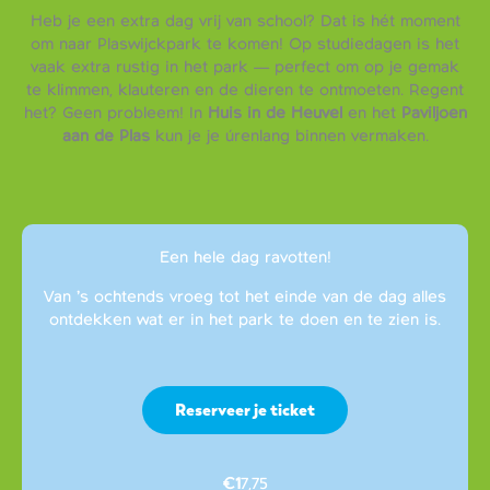
Heb je een extra dag vrij van school? Dat is hét moment
om naar Plaswijckpark te komen! Op studiedagen is het
vaak extra rustig in het park — perfect om op je gemak
te klimmen, klauteren en de dieren te ontmoeten. Regent
het? Geen probleem! In
Huis in de Heuvel
en het
Paviljoen
aan de Plas
kun je je úrenlang binnen vermaken.
Een hele dag ravotten!
Van ’s ochtends vroeg tot het einde van de dag alles
ontdekken wat er in het park te doen en te zien is.
Reserveer je ticket
€1
7,75