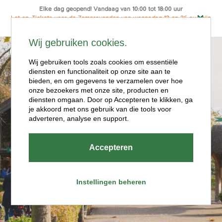
Elke dag geopend! Vandaag van 10:00 tot 18:00 uur
Let op: Tickets voor de Zomeravonden van woensdag 12 en 26 aug zijn
alleen online te koop
Ga
Wij gebruiken cookies.
naar
Menu
de
Wij gebruiken tools zoals cookies om essentiële
diensten en functionaliteit op onze site aan te
inhoud
bieden, en om gegevens te verzamelen over hoe
onze bezoekers met onze site, producten en
diensten omgaan. Door op Accepteren te klikken, ga
je akkoord met ons gebruik van die tools voor
adverteren, analyse en support.
Openingstijde
Accepteren
n
Instellingen beheren