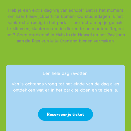
Heb je een extra dag vrij van school? Dat is hét moment
om naar Plaswijckpark te komen! Op studiedagen is het
vaak extra rustig in het park — perfect om op je gemak
te klimmen, klauteren en de dieren te ontmoeten. Regent
het? Geen probleem! In
Huis in de Heuvel
en het
Paviljoen
aan de Plas
kun je je úrenlang binnen vermaken.
Een hele dag ravotten!
Van ’s ochtends vroeg tot het einde van de dag alles
ontdekken wat er in het park te doen en te zien is.
Reserveer je ticket