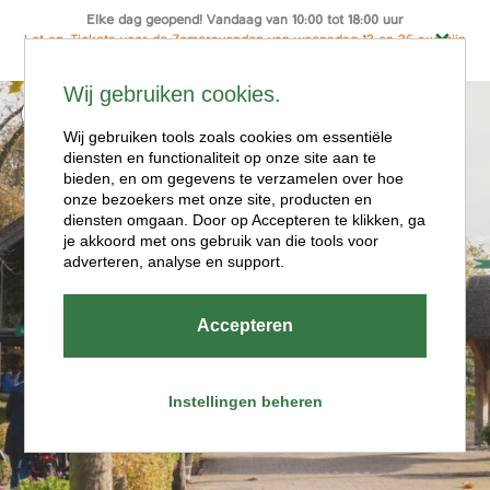
Elke dag geopend! Vandaag van 10:00 tot 18:00 uur
Let op: Tickets voor de Zomeravonden van woensdag 12 en 26 aug zijn
alleen online te koop
Ga
Wij gebruiken cookies.
naar
Menu
de
Wij gebruiken tools zoals cookies om essentiële
diensten en functionaliteit op onze site aan te
inhoud
bieden, en om gegevens te verzamelen over hoe
onze bezoekers met onze site, producten en
diensten omgaan. Door op Accepteren te klikken, ga
je akkoord met ons gebruik van die tools voor
adverteren, analyse en support.
Openingstijde
Accepteren
n
Instellingen beheren