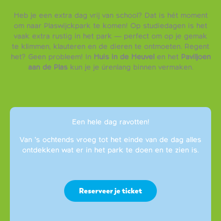
Heb je een extra dag vrij van school? Dat is hét moment
om naar Plaswijckpark te komen! Op studiedagen is het
vaak extra rustig in het park — perfect om op je gemak
te klimmen, klauteren en de dieren te ontmoeten. Regent
het? Geen probleem! In
Huis in de Heuvel
en het
Paviljoen
aan de Plas
kun je je úrenlang binnen vermaken.
Een hele dag ravotten!
Van ’s ochtends vroeg tot het einde van de dag alles
ontdekken wat er in het park te doen en te zien is.
Reserveer je ticket