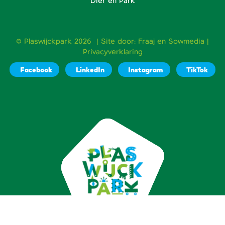
Dier en Park
© Plaswijckpark 2026 | Site door:
Fraaj
en
Sowmedia
|
Privacyverklaring
Facebook
LinkedIn
Instagram
TikTok