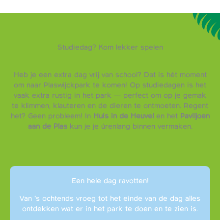
Studiedag? Kom lekker spelen
Heb je een extra dag vrij van school? Dat is hét moment
om naar Plaswijckpark te komen! Op studiedagen is het
vaak extra rustig in het park — perfect om op je gemak
te klimmen, klauteren en de dieren te ontmoeten. Regent
het? Geen probleem! In
Huis in de Heuvel
en het
Paviljoen
aan de Plas
kun je je úrenlang binnen vermaken.
Een hele dag ravotten!
Van ’s ochtends vroeg tot het einde van de dag alles
ontdekken wat er in het park te doen en te zien is.