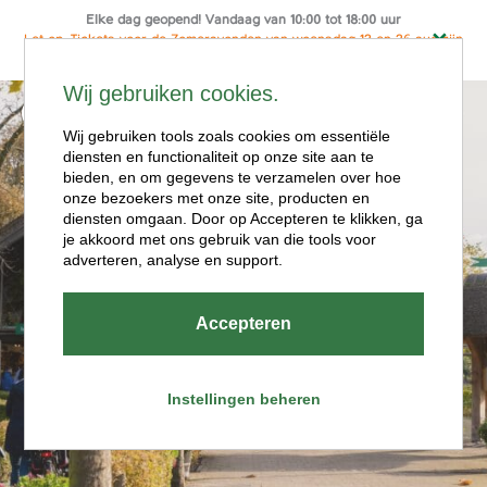
Elke dag geopend! Vandaag van 10:00 tot 18:00 uur
Let op: Tickets voor de Zomeravonden van woensdag 12 en 26 aug zijn
alleen online te koop
Ga
Wij gebruiken cookies.
naar
Menu
de
Wij gebruiken tools zoals cookies om essentiële
diensten en functionaliteit op onze site aan te
inhoud
bieden, en om gegevens te verzamelen over hoe
onze bezoekers met onze site, producten en
diensten omgaan. Door op Accepteren te klikken, ga
je akkoord met ons gebruik van die tools voor
adverteren, analyse en support.
Openingstijde
Accepteren
n
Instellingen beheren