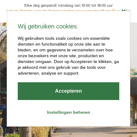
Elke dag geopend! Vandaag van 10:00 tot 18:00 uur
Let op: Tickets voor de Zomeravonden van woensdag 12 en 26 aug zijn
alleen online te koop
Ga
Wij gebruiken cookies.
naar
Menu
de
Wij gebruiken tools zoals cookies om essentiële
diensten en functionaliteit op onze site aan te
inhoud
bieden, en om gegevens te verzamelen over hoe
onze bezoekers met onze site, producten en
diensten omgaan. Door op Accepteren te klikken, ga
je akkoord met ons gebruik van die tools voor
adverteren, analyse en support.
Openingstijde
Accepteren
n
Instellingen beheren