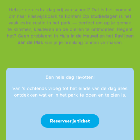
Heb je een extra dag vrij van school? Dat is hét moment
om naar Plaswijckpark te komen! Op studiedagen is het
vaak extra rustig in het park — perfect om op je gemak
te klimmen, klauteren en de dieren te ontmoeten. Regent
het? Geen probleem! In
Huis in de Heuvel
en het
Paviljoen
aan de Plas
kun je je úrenlang binnen vermaken.
Een hele dag ravotten!
Van ’s ochtends vroeg tot het einde van de dag alles
ontdekken wat er in het park te doen en te zien is.
Reserveer je ticket