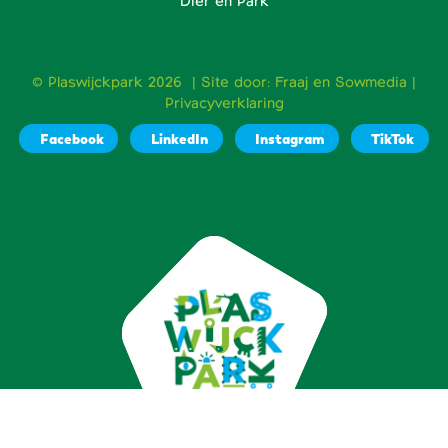
Dier en Park
© Plaswijckpark 2026 | Site door:
Fraaj
en
Sowmedia
|
Privacyverklaring
Facebook
LinkedIn
Instagram
TikTok