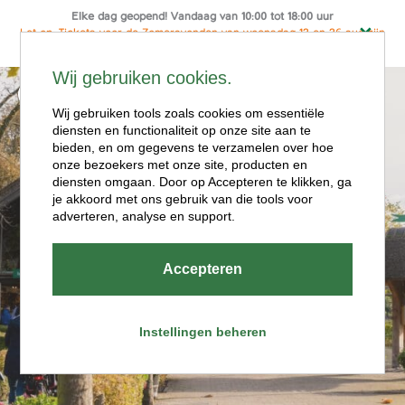
Elke dag geopend! Vandaag van 10:00 tot 18:00 uur
Let op: Tickets voor de Zomeravonden van woensdag 12 en 26 aug zijn
alleen online te koop
Ga
Wij gebruiken cookies.
naar
Menu
de
Wij gebruiken tools zoals cookies om essentiële
diensten en functionaliteit op onze site aan te
inhoud
bieden, en om gegevens te verzamelen over hoe
onze bezoekers met onze site, producten en
diensten omgaan. Door op Accepteren te klikken, ga
je akkoord met ons gebruik van die tools voor
adverteren, analyse en support.
Openingstijde
Accepteren
n
Instellingen beheren