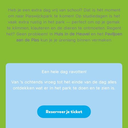
Heb je een extra dag vrij van school? Dat is hét moment
om naar Plaswijckpark te komen! Op studiedagen is het
vaak extra rustig in het park — perfect om op je gemak
te klimmen, klauteren en de dieren te ontmoeten. Regent
het? Geen probleem! In
Huis in de Heuvel
en het
Paviljoen
aan de Plas
kun je je úrenlang binnen vermaken.
Een hele dag ravotten!
Van ’s ochtends vroeg tot het einde van de dag alles
ontdekken wat er in het park te doen en te zien is.
Reserveer je ticket