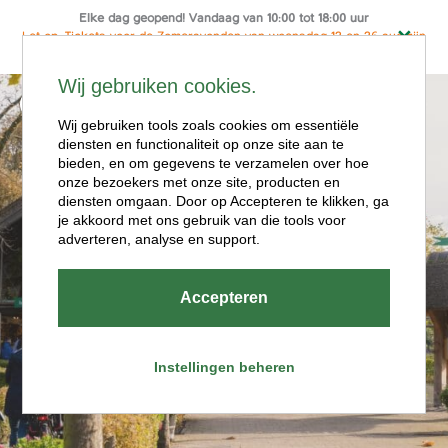
Elke dag geopend! Vandaag van 10:00 tot 18:00 uur
Let op: Tickets voor de Zomeravonden van woensdag 12 en 26 aug zijn
alleen online te koop
Ga
Wij gebruiken cookies.
naar
Menu
de
Wij gebruiken tools zoals cookies om essentiële
diensten en functionaliteit op onze site aan te
inhoud
bieden, en om gegevens te verzamelen over hoe
onze bezoekers met onze site, producten en
diensten omgaan. Door op Accepteren te klikken, ga
je akkoord met ons gebruik van die tools voor
adverteren, analyse en support.
Openingstijde
Accepteren
n
Instellingen beheren