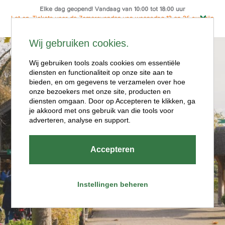
Elke dag geopend! Vandaag van 10:00 tot 18:00 uur
Let op: Tickets voor de Zomeravonden van woensdag 12 en 26 aug zijn
alleen online te koop
Ga
Wij gebruiken cookies.
naar
Menu
de
Wij gebruiken tools zoals cookies om essentiële
diensten en functionaliteit op onze site aan te
inhoud
bieden, en om gegevens te verzamelen over hoe
onze bezoekers met onze site, producten en
diensten omgaan. Door op Accepteren te klikken, ga
je akkoord met ons gebruik van die tools voor
adverteren, analyse en support.
Openingstijde
Accepteren
n
Instellingen beheren