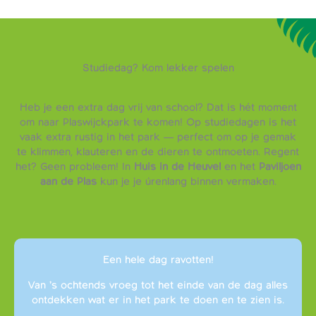
Studiedag? Kom lekker spelen
Heb je een extra dag vrij van school? Dat is hét moment
om naar Plaswijckpark te komen! Op studiedagen is het
vaak extra rustig in het park — perfect om op je gemak
te klimmen, klauteren en de dieren te ontmoeten. Regent
het? Geen probleem! In
Huis in de Heuvel
en het
Paviljoen
aan de Plas
kun je je úrenlang binnen vermaken.
Een hele dag ravotten!
Van ’s ochtends vroeg tot het einde van de dag alles
ontdekken wat er in het park te doen en te zien is.