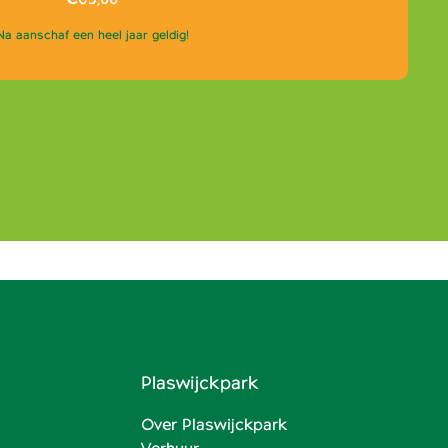
Na aanschaf een heel jaar geldig!
Plaswijckpark
Over Plaswijckpark