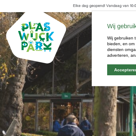
Elke dag geopend! Vandaag van 10:00
Ga
naar
Wij gebrui
de
inhoud
Wij gebruiken t
bieden, en om 
diensten omgaa
adverteren, an
Acceptere