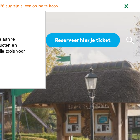
6 aug zijn alleen online te koop
Zoe
e aan te
Menu
Reserveer hier je ticket
ucten en
ie tools voor