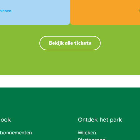
binnen.
Bekijk alle tickets
zoek
Ontdek het park
 abonnementen
Wijcken