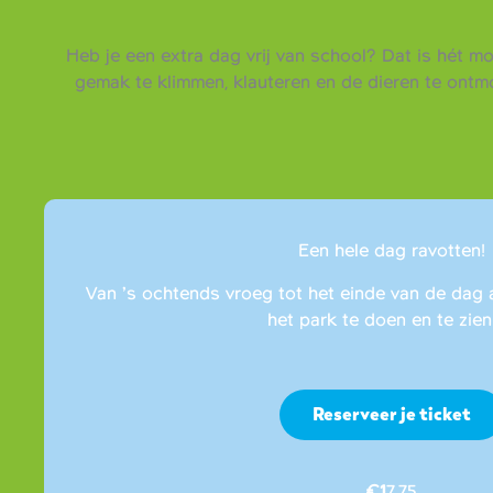
Heb je een extra dag vrij van school? Dat is hét m
gemak te klimmen, klauteren en de dieren te ont
Een hele dag ravotten!
Van ’s ochtends vroeg tot het einde van de dag 
het park te doen en te zien 
Reserveer je ticket
€1
7,75