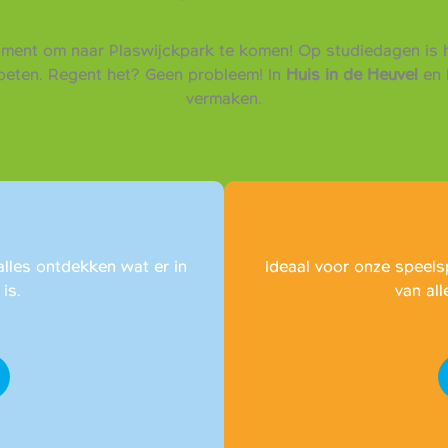
oment om naar Plaswijckpark te komen! Op studiedagen is h
moeten. Regent het? Geen probleem! In
Huis in de Heuvel
en 
vermaken.
alles ontdekken wat er in
Ideaal voor onze speels
is.
van all