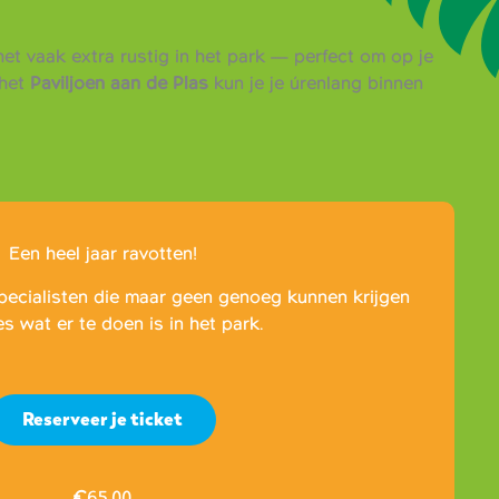
et vaak extra rustig in het park — perfect om op je
het
Paviljoen aan de Plas
kun je je úrenlang binnen
Een heel jaar ravotten!
pecialisten die maar geen genoeg kunnen krijgen
es wat er te doen is in het park.
Reserveer je ticket
€
65,00