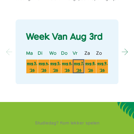
Week Van Aug 3rd
Ma
Maandag
Di
Dinsdag
Wo
Woensdag
Do
Donderdag
Vr
Vrijdag
Za
Zaterdag
Zo
Zondag
aug 3,
aug 4,
aug 5,
aug 6,
aug 7,
aug 8,
aug 9,
3
4
5
6
7
8
9
’26
’26
’26
’26
’26
’26
’26
augustus
augustus
augustus
augustus
augustus
augustus
augustus
2026
2026
2026
2026
2026
2026
2026
Studiedag? Kom lekker spelen