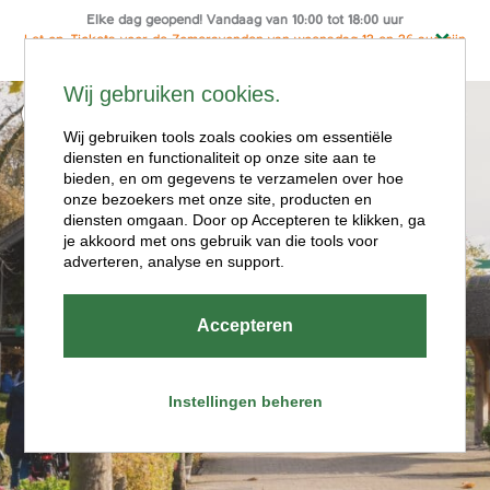
Elke dag geopend! Vandaag van 10:00 tot 18:00 uur
Let op: Tickets voor de Zomeravonden van woensdag 12 en 26 aug zijn
alleen online te koop
Ga
Wij gebruiken cookies.
naar
Menu
de
Wij gebruiken tools zoals cookies om essentiële
diensten en functionaliteit op onze site aan te
inhoud
bieden, en om gegevens te verzamelen over hoe
onze bezoekers met onze site, producten en
diensten omgaan. Door op Accepteren te klikken, ga
je akkoord met ons gebruik van die tools voor
adverteren, analyse en support.
Openingstijde
Accepteren
n
Instellingen beheren