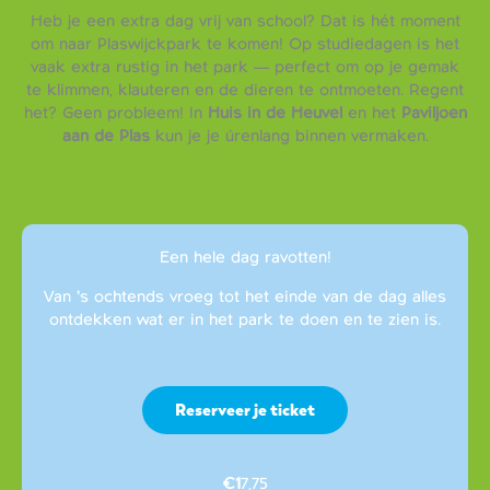
Heb je een extra dag vrij van school? Dat is hét moment
om naar Plaswijckpark te komen! Op studiedagen is het
vaak extra rustig in het park — perfect om op je gemak
te klimmen, klauteren en de dieren te ontmoeten. Regent
het? Geen probleem! In
Huis in de Heuvel
en het
Paviljoen
aan de Plas
kun je je úrenlang binnen vermaken.
Een hele dag ravotten!
Van ’s ochtends vroeg tot het einde van de dag alles
ontdekken wat er in het park te doen en te zien is.
Reserveer je ticket
€1
7,75