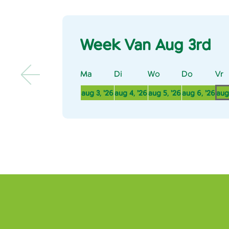
Week Van Aug 3rd
Ma
Maandag
Di
Dinsdag
Wo
Woensdag
Do
Donderd
Vr
V
3
4
5
6
aug 3, ’26
aug 4, ’26
aug 5, ’26
aug 6, ’26
aug 
augustus
augustus
augustus
au
2026
2026
2026
20