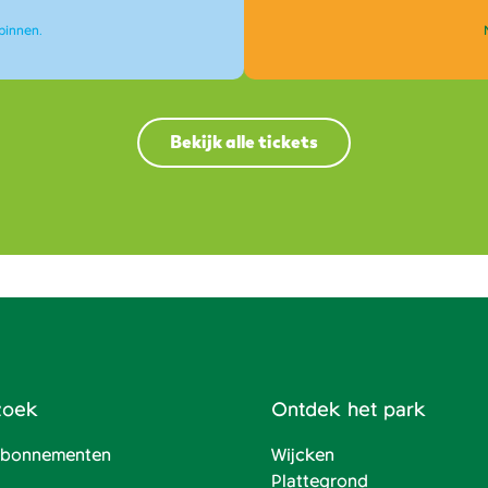
binnen.
Bekijk alle tickets
zoek
Ontdek het park
 abonnementen
Wijcken
Plattegrond