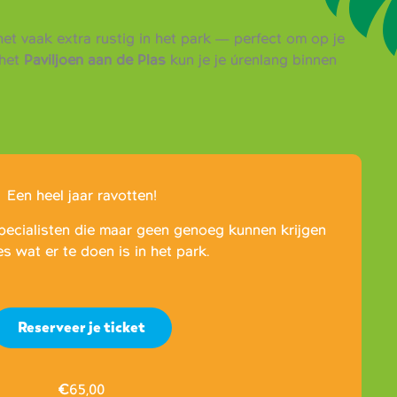
et vaak extra rustig in het park — perfect om op je
het
Paviljoen aan de Plas
kun je je úrenlang binnen
Een heel jaar ravotten!
pecialisten die maar geen genoeg kunnen krijgen
es wat er te doen is in het park.
Reserveer je ticket
€
65,00