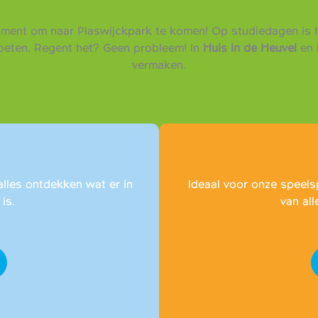
oment om naar Plaswijckpark te komen! Op studiedagen is h
moeten. Regent het? Geen probleem! In
Huis in de Heuvel
en 
vermaken.
alles ontdekken wat er in
Ideaal voor onze speels
is.
van all