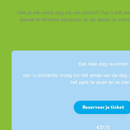
Heb je een extra dag vrij van school? Dat is hét m
gemak te klimmen, klauteren en de dieren te ont
Een hele dag ravotten!
Van ’s ochtends vroeg tot het einde van de dag 
het park te doen en te zien 
Reserveer je ticket
€1
7,75