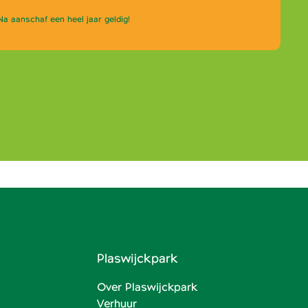
Na aanschaf een heel jaar geldig!
Plaswijckpark
Over Plaswijckpark
Verhuur