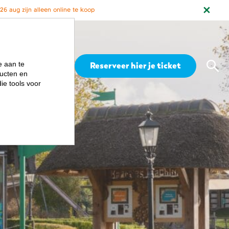
6 aug zijn alleen online te koop
Zoe
e aan te
Menu
Reserveer hier je ticket
ucten en
ie tools voor