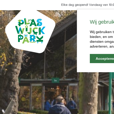
Elke dag geopend! Vandaag van 10:00
Ga
naar
Wij gebrui
de
inhoud
Wij gebruiken t
bieden, en om 
diensten omgaa
adverteren, an
Acceptere