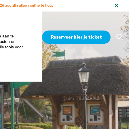
6 aug zijn alleen online te koop
Zoe
e aan te
Menu
Reserveer hier je ticket
ucten en
ie tools voor