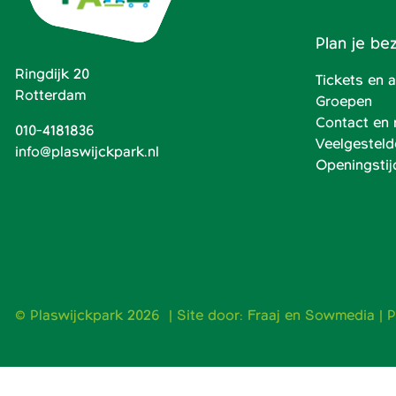
Plan je be
Ringdijk 20
Tickets en
Rotterdam
Groepen
Contact en 
010-4181836
Veelgesteld
info@plaswijckpark.nl
Openingstij
© Plaswijckpark 2026 | Site door:
Fraaj
en
Sowmedia
|
P