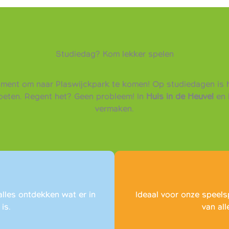
Studiedag? Kom lekker spelen
oment om naar Plaswijckpark te komen! Op studiedagen is h
moeten. Regent het? Geen probleem! In
Huis in de Heuvel
en 
vermaken.
alles ontdekken wat er in
Ideaal voor onze speels
is.
van all