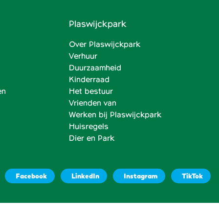
Plaswijckpark
Over Plaswijckpark
Verhuur
Duurzaamheid
Kinderraad
en
Het bestuur
Vrienden van
Werken bij Plaswijckpark
Huisregels
Dier en Park
Facebook
LinkedIn
Instagram
TikTok