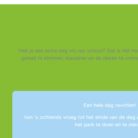
Heb je een extra dag vrij van school? Dat is hét m
gemak te klimmen, klauteren en de dieren te ont
Een hele dag ravotten!
Van ’s ochtends vroeg tot het einde van de dag 
het park te doen en te zien 