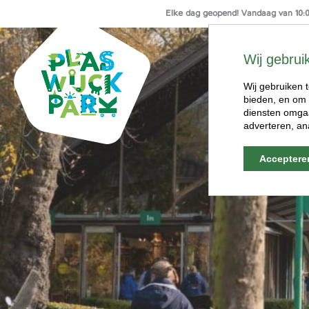
Elke dag geopend! Vandaag van 10:00
Ga
naar
Wij gebrui
de
inhoud
Wij gebruiken t
bieden, en om 
diensten omgaa
adverteren, an
Acceptere