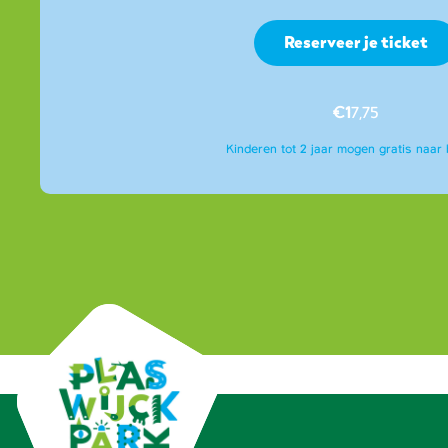
Reserveer je ticket
€1
7,75
Kinderen tot 2 jaar mogen gratis naar 