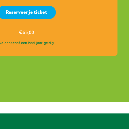
Reserveer je ticket
€
65,00
Na aanschaf een heel jaar geldig!