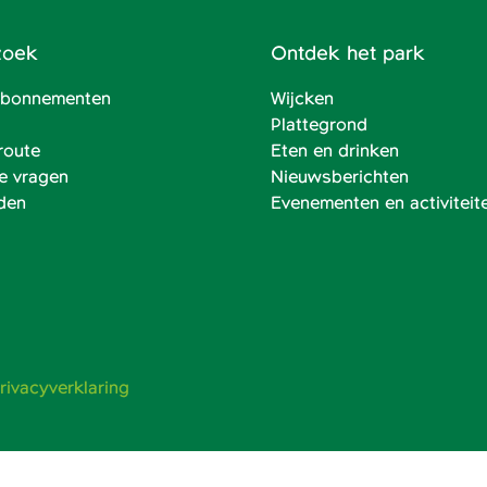
zoek
Ontdek het park
 abonnementen
Wijcken
Plattegrond
route
Eten en drinken
e vragen
Nieuwsberichten
den
Evenementen en activiteit
rivacyverklaring