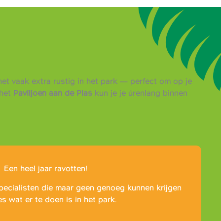
et vaak extra rustig in het park — perfect om op je
het
Paviljoen aan de Plas
kun je je úrenlang binnen
Een heel jaar ravotten!
pecialisten die maar geen genoeg kunnen krijgen
es wat er te doen is in het park.