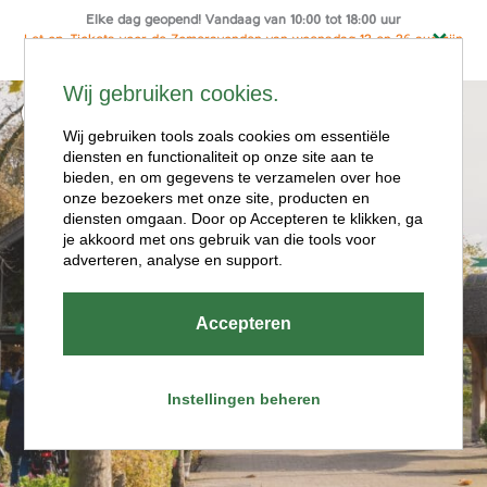
Elke dag geopend! Vandaag van 10:00 tot 18:00 uur
Let op: Tickets voor de Zomeravonden van woensdag 12 en 26 aug zijn
alleen online te koop
Ga
Wij gebruiken cookies.
naar
Menu
de
Wij gebruiken tools zoals cookies om essentiële
diensten en functionaliteit op onze site aan te
inhoud
bieden, en om gegevens te verzamelen over hoe
onze bezoekers met onze site, producten en
diensten omgaan. Door op Accepteren te klikken, ga
je akkoord met ons gebruik van die tools voor
adverteren, analyse en support.
Openingstijde
Accepteren
n
Instellingen beheren