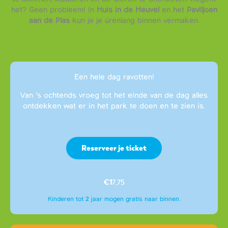
het? Geen probleem! In
Huis in de Heuvel
en het
Paviljoen
aan de Plas
kun je je úrenlang binnen vermaken.
Een hele dag ravotten!
Van ’s ochtends vroeg tot het einde van de dag alles
ontdekken wat er in het park te doen en te zien is.
Reserveer je ticket
€1
7,75
Kinderen tot 2 jaar mogen gratis naar binnen.