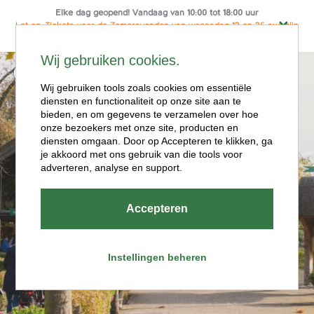
Elke dag geopend! Vandaag van 10:00 tot 18:00 uur
Let op: Tickets voor de Zomeravonden van woensdag 12 en 26 aug zijn
alleen online te koop
Ga
Wij gebruiken cookies.
naar
Menu
de
Wij gebruiken tools zoals cookies om essentiële
diensten en functionaliteit op onze site aan te
inhoud
bieden, en om gegevens te verzamelen over hoe
onze bezoekers met onze site, producten en
diensten omgaan. Door op Accepteren te klikken, ga
je akkoord met ons gebruik van die tools voor
adverteren, analyse en support.
Openingstijde
Accepteren
n
Instellingen beheren